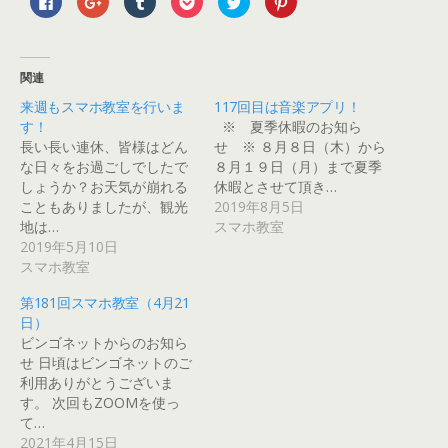
a
リ
リ
リ
リ
リ
c
ッ
ッ
ッ
ッ
ッ
e
ク
ク
ク
ク
ク
b
し
し
し
し
し
o
て
て
て
て
て
o
G
T
P
T
P
関連
k
o
u
o
w
i
で
o
m
c
i
n
来週もスマホ教室を行いま
117回目は音楽アプリ！
共
g
b
k
t
t
有
l
l
e
t
e
す！
※ 夏季休暇のお知ら
す
e
r
t
e
r
る
+
で
で
r
e
長い長い連休、皆様はどん
せ ※ ８月８日（木）から
に
で
共
シ
で
s
な日々をお過ごしでしたで
８月１９日（月）まで夏季
は
共
有
ェ
共
t
ク
有
(
ア
有
で
しょうか？お天気が崩れる
休暇とさせて頂き…
リ
(
新
(
(
共
ッ
新
し
新
新
有
こともありましたが、観光
2019年8月5日
ク
し
い
し
し
(
地は…
スマホ教室
し
い
ウ
い
い
新
て
ウ
ィ
ウ
ウ
し
2019年5月10日
く
ィ
ン
ィ
ィ
い
だ
ン
ド
ン
ン
ウ
スマホ教室
さ
ド
ウ
ド
ド
ィ
い
ウ
で
ウ
ウ
ン
(
で
開
で
で
ド
第181回スマホ教室（4月21
新
開
き
開
開
ウ
日）
し
き
ま
き
き
で
い
ま
す
ま
ま
開
ビンゴネットからのお知ら
ウ
す
)
す
す
き
ィ
)
)
)
ま
せ 日頃はビンゴネットのご
ン
す
利用ありがとうございま
ド
)
ウ
す。 次回もZOOMを使っ
で
開
て…
き
2021年4月15日
ま