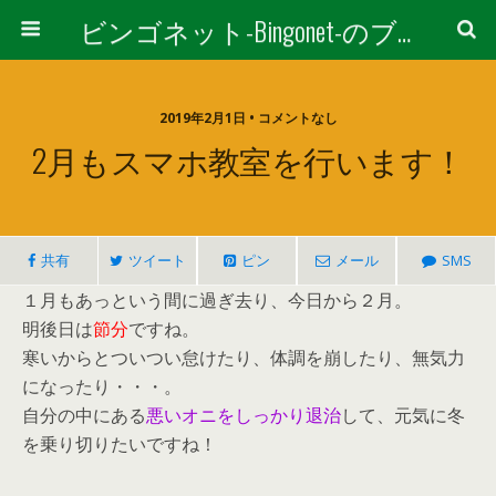
ビンゴネット-Bingonet-のブログ
2019年2月1日 • コメントなし
2月もスマホ教室を行います！
共有
ツイート
ピン
メール
SMS
１月もあっという間に過ぎ去り、今日から２月。
明後日は
節分
ですね。
寒いからとついつい怠けたり、体調を崩したり、無気力
になったり・・・。
自分の中にある
悪い
オニをしっかり退治
して、元気に冬
を乗り切りたいですね！