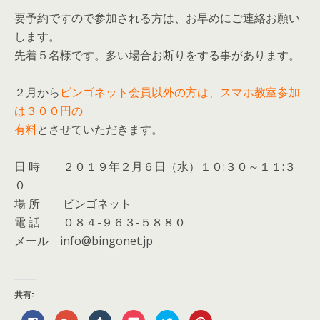
要予約ですので参加される方は、お早めにご連絡お願い
します。
先着５名様です。多い場合お断りをする事があります。
２月から
ビンゴネット会員以外の方は、スマホ教室参加
は３００円の
有料
とさせていただきます。
日 時 ２０１９年２月６日（水）１０:３０～１１:３
０
場 所 ビンゴネット
電 話 ０８４-９６３-５８８０
メール info@bingonet.jp
共有:
F
ク
ク
ク
ク
ク