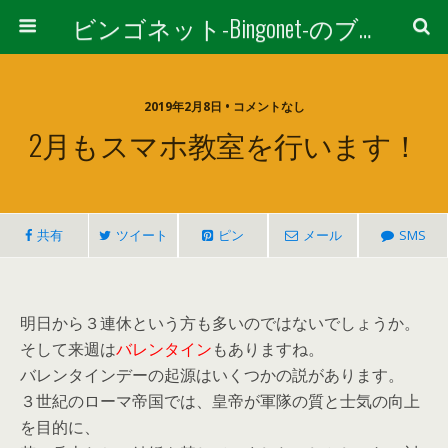
ビンゴネット-Bingonet-のブログ
2019年2月8日 • コメントなし
2月もスマホ教室を行います！
共有
ツイート
ピン
メール
SMS
明日から３連休という方も多いのではないでしょうか。
そして来週は
バレンタイン
もありますね。
バレンタインデーの起源はいくつかの説があります。
３世紀のローマ帝国では、皇帝が軍隊の質と士気の向上
を目的に、