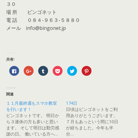
３０
場 所 ビンゴネット
電 話 ０８４-９６３-５８８０
メール info@bingonet.jp
共有:
F
ク
ク
ク
ク
ク
a
リ
リ
リ
リ
リ
c
ッ
ッ
ッ
ッ
ッ
e
ク
ク
ク
ク
ク
b
し
し
し
し
し
o
て
て
て
て
て
o
G
T
P
T
P
関連
k
o
u
o
w
i
で
o
m
c
i
n
１１月最終週もスマホ教室
174日
共
g
b
k
t
t
有
l
l
e
t
e
を行います！
日頃はビンゴネットをご利
す
e
r
t
e
r
る
+
で
で
r
e
ビンゴネットです。 明日か
用ありがとうございます。
に
で
共
シ
で
s
ら３連休の方も多いと思い
７月もあっという間に10日
は
共
有
ェ
共
t
ク
有
(
ア
有
で
ます。 そして明日は勤労感
が経ちました。今年も半
リ
(
新
(
(
共
ッ
新
し
新
新
有
謝の日。 働いている方へ…
分…
ク
し
い
し
し
(