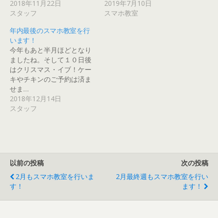
2018年11月22日
2019年7月10日
し
い
ウ
い
い
新
て
ウ
ィ
ウ
ウ
し
スタッフ
スマホ教室
く
ィ
ン
ィ
ィ
い
だ
ン
ド
ン
ン
ウ
さ
ド
ウ
ド
ド
ィ
年内最後のスマホ教室を行
い
ウ
で
ウ
ウ
ン
(
で
開
で
で
ド
います！
新
開
き
開
開
ウ
今年もあと半月ほどとなり
し
き
ま
き
き
で
い
ま
す
ま
ま
開
ましたね。そして１０日後
ウ
す
)
す
す
き
ィ
)
)
)
ま
はクリスマス・イブ！ケー
ン
す
キやチキンのご予約は済ま
ド
)
ウ
せま…
で
開
2018年12月14日
き
スタッフ
ま
す
)
以前の投稿
次の投稿
2月もスマホ教室を行いま
2月最終週もスマホ教室を行い
す！
ます！