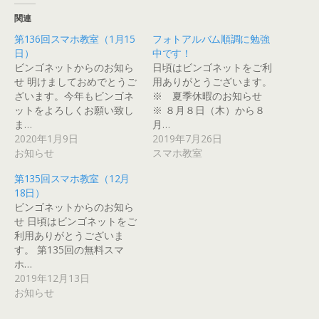
o
て
て
て
て
て
o
G
T
P
T
P
関連
k
o
u
o
w
i
で
o
m
c
i
n
第136回スマホ教室（1月15
フォトアルバム順調に勉強
共
g
b
k
t
t
有
l
l
e
t
e
日）
中です！
す
e
r
t
e
r
る
+
で
で
r
e
ビンゴネットからのお知ら
日頃はビンゴネットをご利
に
で
共
シ
で
s
せ 明けましておめでとうご
用ありがとうございます。
は
共
有
ェ
共
t
ク
有
(
ア
有
で
ざいます。今年もビンゴネ
※ 夏季休暇のお知らせ
リ
(
新
(
(
共
ッ
新
し
新
新
有
ットをよろしくお願い致し
※ ８月８日（木）から８
ク
し
い
し
し
(
ま…
月…
し
い
ウ
い
い
新
て
ウ
ィ
ウ
ウ
し
2020年1月9日
2019年7月26日
く
ィ
ン
ィ
ィ
い
だ
ン
ド
ン
ン
ウ
お知らせ
スマホ教室
さ
ド
ウ
ド
ド
ィ
い
ウ
で
ウ
ウ
ン
(
で
開
で
で
ド
第135回スマホ教室（12月
新
開
き
開
開
ウ
18日）
し
き
ま
き
き
で
い
ま
す
ま
ま
開
ビンゴネットからのお知ら
ウ
す
)
す
す
き
ィ
)
)
)
ま
せ 日頃はビンゴネットをご
ン
す
利用ありがとうございま
ド
)
ウ
す。 第135回の無料スマ
で
開
ホ…
き
2019年12月13日
ま
す
お知らせ
)