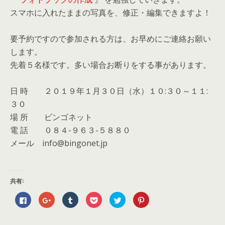
スマホに入れたままの写真を、修正・編集できますよ！
要予約ですので参加される方は、お早めにご連絡お願い
します。
先着５名様です。多い場合お断りをする事があります。
日 時 ２０１９年１月３０日（水）１０:３０～１１:
３０
場 所 ビンゴネット
電 話 ０８４-９６３-５８８０
メール info@bingonet.jp
共有:
F
ク
ク
ク
ク
ク
a
リ
リ
リ
リ
リ
c
ッ
ッ
ッ
ッ
ッ
e
ク
ク
ク
ク
ク
b
し
し
し
し
し