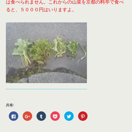
は食べられません。これからの山菜を京都の料亭で食べ
ると、５０００円はいりますよ。
共有:
F
ク
ク
ク
ク
ク
a
リ
リ
リ
リ
リ
c
ッ
ッ
ッ
ッ
ッ
e
ク
ク
ク
ク
ク
b
し
し
し
し
し