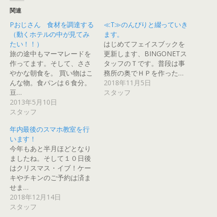
o
て
て
て
て
て
o
G
T
P
T
P
関連
k
o
u
o
w
i
で
o
m
c
i
n
Pおじさん 食材を調達する
≪T≫のんびりと綴っていき
共
g
b
k
t
t
有
l
l
e
t
e
（動くホテルの中が見てみ
ます。
す
e
r
t
e
r
る
+
で
で
r
e
たい！！）
はじめてフェイスブックを
に
で
共
シ
で
s
旅の途中もマーマレードを
更新します、BINGONETス
は
共
有
ェ
共
t
ク
有
(
ア
有
で
作ってます。そして、ささ
タッフのＴです。普段は事
リ
(
新
(
(
共
ッ
新
し
新
新
有
やかな朝食を。 買い物はこ
務所の奥でＨＰを作った…
ク
し
い
し
し
(
んな物。食パンは６食分。
2018年11月5日
し
い
ウ
い
い
新
て
ウ
ィ
ウ
ウ
し
豆…
スタッフ
く
ィ
ン
ィ
ィ
い
だ
ン
ド
ン
ン
ウ
2013年5月10日
さ
ド
ウ
ド
ド
ィ
スタッフ
い
ウ
で
ウ
ウ
ン
(
で
開
で
で
ド
新
開
き
開
開
ウ
年内最後のスマホ教室を行
し
き
ま
き
き
で
い
ま
す
ま
ま
開
います！
ウ
す
)
す
す
き
ィ
)
)
)
ま
今年もあと半月ほどとなり
ン
す
ましたね。そして１０日後
ド
)
ウ
はクリスマス・イブ！ケー
で
開
キやチキンのご予約は済ま
き
せま…
ま
す
2018年12月14日
)
スタッフ