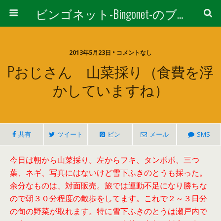
ビンゴネット-Bingonet-のブログ
2013年5月23日 • コメントなし
Pおじさん 山菜採り（食費を浮
かしていますね）
共有
ツイート
ピン
メール
SMS
今日は朝から山菜採り。左からフキ、タンポポ、三つ
葉、ネギ、写真にはないけど雪下ふきのとうも採った。
余分なものは、対面販売。旅では運動不足になり勝ちな
ので朝３０分程度の散歩をしてます。これで２～３日分
の旬の野菜が取れます。特に雪下ふきのとうは瀬戸内で