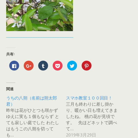
共有:
F
ク
ク
ク
ク
ク
a
リ
リ
リ
リ
リ
c
ッ
ッ
ッ
ッ
ッ
e
ク
ク
ク
ク
ク
b
し
し
し
し
し
o
て
て
て
て
て
o
G
T
P
T
P
関連
k
o
u
o
w
i
で
o
m
c
i
n
うちの八朔（名前は朔太郎
スマホ教室１００回目！
共
g
b
k
t
t
有
l
l
e
t
e
君）
三月も終わりに差し掛か
す
e
r
t
e
r
る
+
で
で
r
e
昨年は花がひとつも咲かず
り、暖かい日も増えてきま
に
で
共
シ
で
s
ゆえに実も１個もならず と
したね。 桃の花が見頃で
は
共
有
ェ
共
t
ク
有
(
ア
有
で
ても寂しい庭でした わたし
す。 先ほどネットで調べ
リ
(
新
(
(
共
ッ
新
し
新
新
有
はもうこの八朔を切って
て…
ク
し
い
し
し
(
も…
2019年3月29日
し
い
ウ
い
い
新