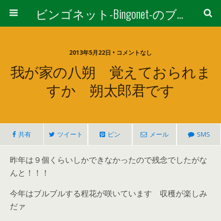
ビンゴネット-Bingonet-のブログ
2013年5月22日 • コメントなし
我が家の八朔 覚えておられま
すか 朔太郎君です
共有
ツイート
ピン
メール
SMS
昨年は９個くらいしかできなかったので残念でしたがな
んと！！！
今年はブルブルする程花が咲いています 収穫が楽しみ
だァ