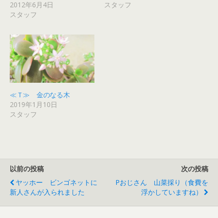
て
ウ
ィ
ウ
ウ
し
2012年6月4日
スタッフ
く
ィ
ン
ィ
ィ
い
だ
ン
ド
ン
ン
ウ
スタッフ
さ
ド
ウ
ド
ド
ィ
い
ウ
で
ウ
ウ
ン
(
で
開
で
で
ド
新
開
き
開
開
ウ
し
き
ま
き
き
で
い
ま
す
ま
ま
開
ウ
す
)
す
す
き
ィ
)
)
)
ま
ン
す
ド
)
ウ
で
開
き
≪Ｔ≫ 金のなる木
ま
2019年1月10日
す
)
スタッフ
以前の投稿
次の投稿
ヤッホー ビンゴネットに
Pおじさん 山菜採り（食費を
新人さんが入られました
浮かしていますね）