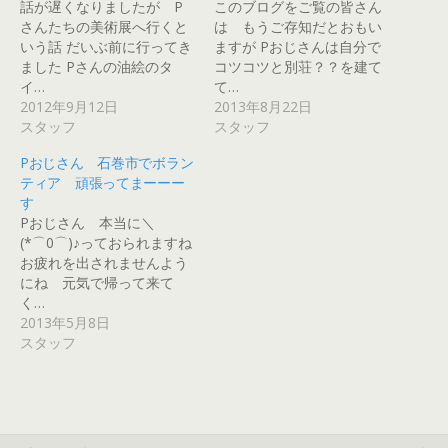
話が遅くなりましたが P
このブログをご覧の皆さん
す
e
r
t
e
r
る
+
で
で
r
e
さんたちの美術展へ行くと
は もうご存知だとおもい
に
で
共
シ
で
s
いう話 だいぶ前に行ってき
ますが Pおじさんは自分で
は
共
有
ェ
共
t
ク
有
(
ア
有
で
ました Pさんの油絵のタ
コツコツと別荘？？を建て
リ
(
新
(
(
共
ッ
新
し
新
新
有
イ…
て…
ク
し
い
し
し
(
2012年9月12日
2013年8月22日
し
い
ウ
い
い
新
て
ウ
ィ
ウ
ウ
し
スタッフ
スタッフ
く
ィ
ン
ィ
ィ
い
だ
ン
ド
ン
ン
ウ
さ
ド
ウ
ド
ド
ィ
Pおじさん 石巻市でボラン
い
ウ
で
ウ
ウ
ン
(
で
開
で
で
ド
ティア 頑張ってまーーー
新
開
き
開
開
ウ
す
し
き
ま
き
き
で
い
ま
す
ま
ま
開
Pおじさん 本当に＼
ウ
す
)
す
す
き
ィ
)
)
)
ま
(*⌒0⌒)♪っておられますね
ン
す
お疲れを出されませんよう
ド
)
ウ
にね 元気で帰って来て
で
開
く…
き
2013年5月8日
ま
す
スタッフ
)