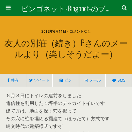
ビンゴネット-Bingonet-のブログ
2012年6月11日 • コメントなし
友人の別荘（続き）Pさんのメー
ルより（楽しそうだよー）
共有
ツイート
ピン
メール
SMS
６月３日にトイレの建前をしました
電信柱を利用した１坪半のデッカイトイレです
建て方は、地面を深く穴を掘って
その穴に柱を埋める掘建て（ほったて）方式です
縄文時代の建築様式ですぞ