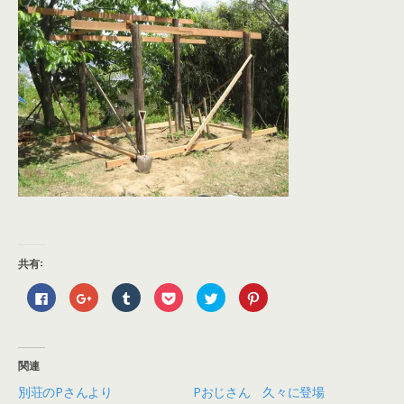
共有:
F
ク
ク
ク
ク
ク
a
リ
リ
リ
リ
リ
c
ッ
ッ
ッ
ッ
ッ
e
ク
ク
ク
ク
ク
b
し
し
し
し
し
o
て
て
て
て
て
o
G
T
P
T
P
関連
k
o
u
o
w
i
で
o
m
c
i
n
別荘のPさんより
Pおじさん 久々に登場
共
g
b
k
t
t
有
l
l
e
t
e