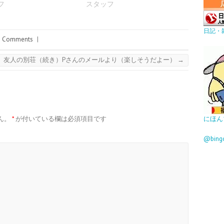
フ
スタッフ
日記・
 Comments
|
友人の別荘（続き）Pさんのメールより（楽しそうだよー）
→
にほん
ん。
*
が付いている欄は必須項目です
@bin