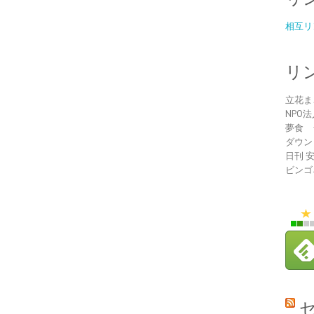
相互リ
リ
立花ま
NPO
夢食 
ダウン
日刊 
ビンゴ