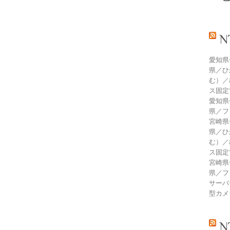
愛知県
県／ひ
む）／
ス固定
愛知県
県／フ
宮崎県
県／ひ
む）／
ス固定
宮崎県
県／フ
サーバ
型カメ