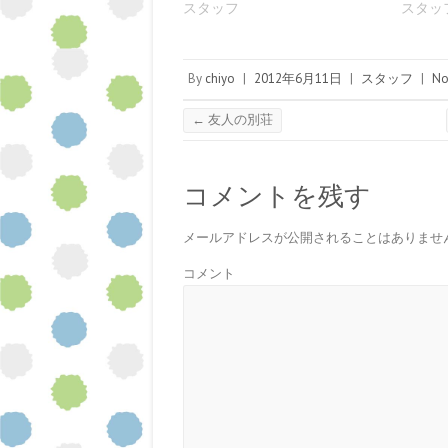
だ
ン
ド
ン
ン
ウ
スタッフ
スタッ
さ
ド
ウ
ド
ド
ィ
い
ウ
で
ウ
ウ
ン
(
で
開
で
で
ド
新
開
き
開
開
ウ
し
き
ま
き
き
で
い
ま
す
ま
ま
開
By
chiyo
|
2012年6月11日
|
スタッフ
|
No
ウ
す
)
す
す
き
ィ
)
)
)
ま
ン
す
←
友人の別荘
ド
)
ウ
で
開
き
ま
コメントを残す
す
)
メールアドレスが公開されることはありませ
コメント