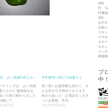
LINE
PC Ti
PC教
SNS
おすす
お知ら
スタッ
スマホ
スマー
セキュ
メンテ
障害情
ブ
22日 よい夫婦の日とか…
今年後半に向けて頑張ろう
中
ーティングは よい夫婦
長い長いお盆休暇も終わり み
盛り上がり 勉強会はな
んな気を引き締めております
笑いの渦で終わりました
休みのあいだ お電話をくださ
Web拍
結婚して…
ったお客様 本当…
年11月23日
2012年8月20日