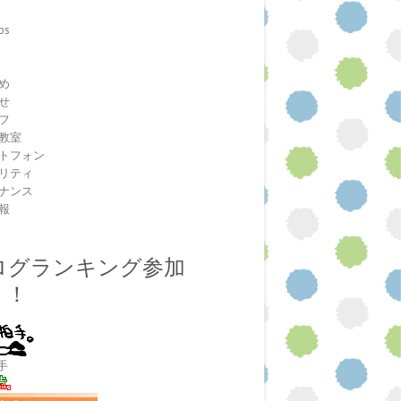
ps
室
め
せ
フ
教室
トフォン
リティ
ナンス
報
ログランキング参加
！！
手