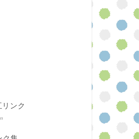
互リンク
ss
ンク集