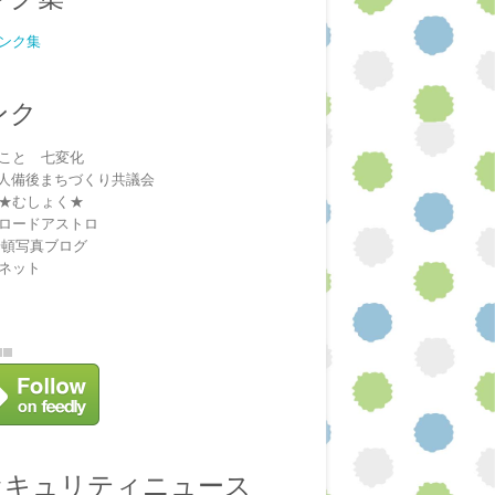
ンク集
ンク
こと 七変化
法人備後まちづくり共議会
★むしょく★
ロードアストロ
安頓写真ブログ
ネット
セキュリティニュース