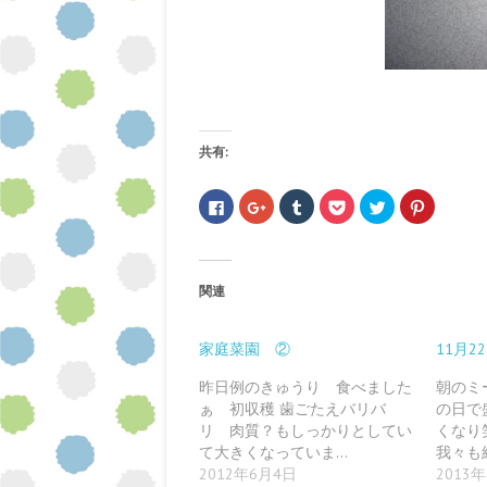
共有:
F
ク
ク
ク
ク
ク
a
リ
リ
リ
リ
リ
c
ッ
ッ
ッ
ッ
ッ
e
ク
ク
ク
ク
ク
b
し
し
し
し
し
o
て
て
て
て
て
o
G
T
P
T
P
関連
k
o
u
o
w
i
で
o
m
c
i
n
共
g
b
k
t
t
有
l
l
e
t
e
す
e
r
t
e
r
家庭菜園 ②
11月
る
+
で
で
r
e
に
で
共
シ
で
s
は
共
有
ェ
共
t
昨日例のきゅうり 食べました
朝のミ
ク
有
(
ア
有
で
ぁ 初収穫 歯ごたえバリバ
の日で
リ
(
新
(
(
共
ッ
新
し
新
新
有
リ 肉質？もしっかりとしてい
くなり
ク
し
い
し
し
(
し
い
ウ
い
い
新
て大きくなっていま…
我々も
て
ウ
ィ
ウ
ウ
し
2012年6月4日
2013
く
ィ
ン
ィ
ィ
い