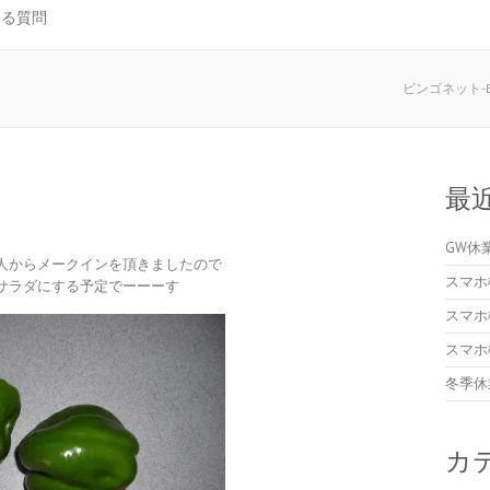
ある質問
ビンゴネット-Bi
最
GW休
人からメークインを頂きましたので
スマホ
サラダにする予定でーーーす
スマホ
スマホ
冬季休
カ