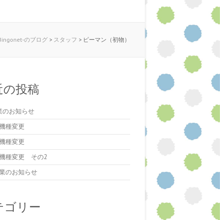
ngonet-のブログ
>
スタッフ
>
ピーマン（初物）
近の投稿
業のお知らせ
機種変更
機種変更
機種変更 その2
業のお知らせ
テゴリー