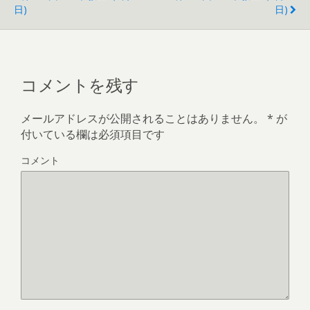
る
+
で
で
r
e
日)
日)
に
で
共
シ
で
s
は
共
有
ェ
共
t
ク
有
(
ア
有
で
リ
(
新
(
(
共
ッ
新
し
新
新
有
ク
し
い
し
し
(
し
い
ウ
い
い
新
て
ウ
ィ
ウ
ウ
し
く
ィ
ン
ィ
ィ
い
コメントを残す
だ
ン
ド
ン
ン
ウ
さ
ド
ウ
ド
ド
ィ
い
ウ
で
ウ
ウ
ン
(
で
開
で
で
ド
メールアドレスが公開されることはありません。
*
が
新
開
き
開
開
ウ
し
き
ま
き
き
で
付いている欄は必須項目です
い
ま
す
ま
ま
開
ウ
す
)
す
す
き
ィ
)
)
)
ま
コメント
ン
す
ド
)
ウ
で
開
き
ま
す
)