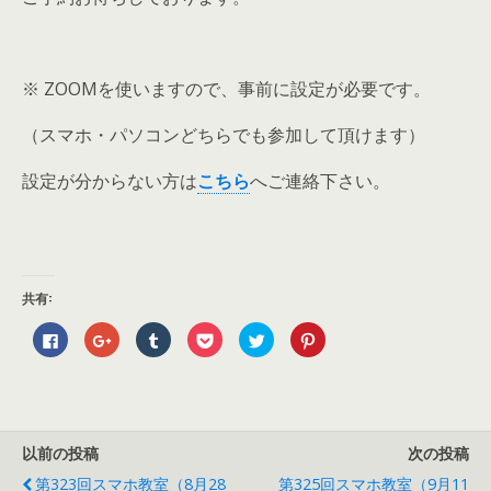
※ ZOOMを使いますので、事前に設定が必要です。
（スマホ・パソコンどちらでも参加して頂けます）
設定が分からない方は
こちら
へご連絡下さい。
共有:
F
ク
ク
ク
ク
ク
a
リ
リ
リ
リ
リ
c
ッ
ッ
ッ
ッ
ッ
e
ク
ク
ク
ク
ク
b
し
し
し
し
し
o
て
て
て
て
て
o
G
T
P
T
P
k
o
u
o
w
i
で
o
m
c
i
n
以前の投稿
次の投稿
共
g
b
k
t
t
有
l
l
e
t
e
す
e
r
t
e
r
第323回スマホ教室（8月28
第325回スマホ教室（9月11