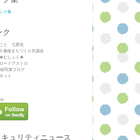
ンク集
ンク
こと 七変化
法人備後まちづくり共議会
★むしょく★
ロードアストロ
安頓写真ブログ
ネット
セキュリティニュース