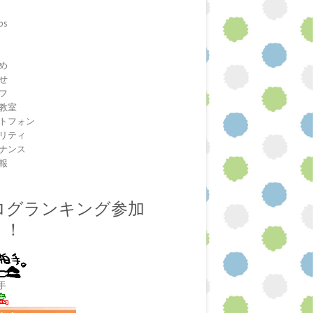
ps
室
め
せ
フ
教室
トフォン
リティ
ナンス
報
ログランキング参加
！！
手