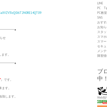
LINE
PC Ti
93aXVZV3IzQ0J6T2N0RE14QT09
PC教
SNS
おすす
お知ら
━━━━━●
スタッ
スマホ
らせ
スマー
セキュ
メンテ
催します。
障害情
━━━━━●
ブ
中
グ
』です。
来ます。
勉強します。
Web拍