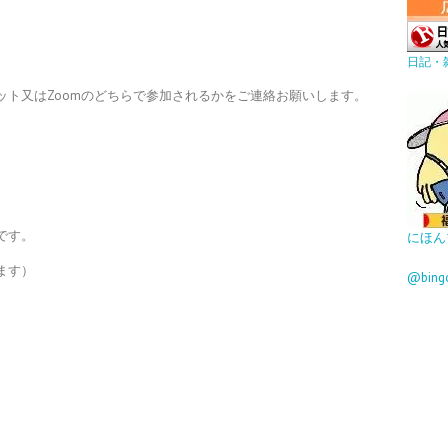
日記・
ット又はZoomのどちらで参加されるかをご連絡お願いします。
です。
にほん
ます）
@bin
。