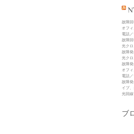
故障回
オフィ
電話／
故障回
光クロ
故障発
光クロ
故障発
オフィ
電話／
故障発
イプ、
光回線
ブ