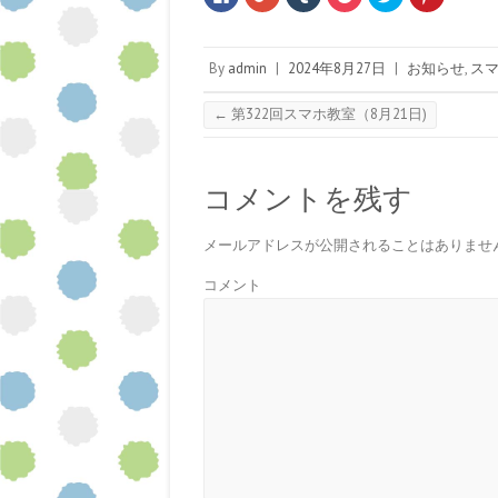
a
リ
リ
リ
リ
リ
c
ッ
ッ
ッ
ッ
ッ
e
ク
ク
ク
ク
ク
b
し
し
し
し
し
o
て
て
て
て
て
By
admin
|
2024年8月27日
|
お知らせ
,
ス
o
G
T
P
T
P
k
o
u
o
w
i
で
o
m
c
i
n
共
g
b
k
t
t
←
第322回スマホ教室（8月21日)
有
l
l
e
t
e
す
e
r
t
e
r
る
+
で
で
r
e
に
で
共
シ
で
s
は
共
有
ェ
共
t
ク
有
(
ア
有
で
コメントを残す
リ
(
新
(
(
共
ッ
新
し
新
新
有
ク
し
い
し
し
(
し
い
ウ
い
い
新
メールアドレスが公開されることはありませ
て
ウ
ィ
ウ
ウ
し
く
ィ
ン
ィ
ィ
い
だ
ン
ド
ン
ン
ウ
コメント
さ
ド
ウ
ド
ド
ィ
い
ウ
で
ウ
ウ
ン
(
で
開
で
で
ド
新
開
き
開
開
ウ
し
き
ま
き
き
で
い
ま
す
ま
ま
開
ウ
す
)
す
す
き
ィ
)
)
)
ま
ン
す
ド
)
ウ
で
開
き
ま
す