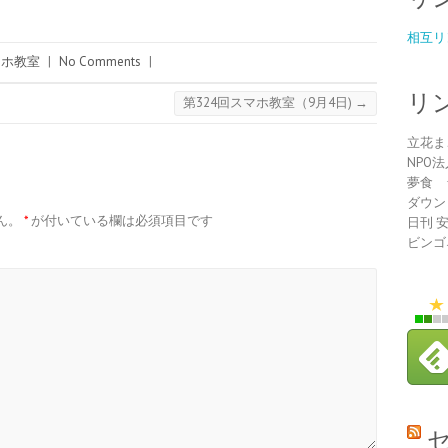
相互リ
マホ教室
|
No Comments
|
リ
第324回スマホ教室（9月4日)
→
立花ま
NPO
夢食 
ダウン
ん。
*
が付いている欄は必須項目です
日刊 
ビンゴ