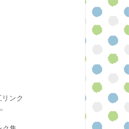
互リンク
ss
ンク集