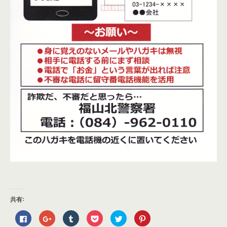
共有:
F
ク
ク
ク
ク
ク
a
リ
リ
リ
リ
リ