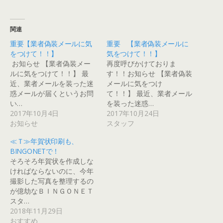
c
ッ
ッ
ッ
ッ
ッ
e
ク
ク
ク
ク
ク
b
し
し
し
し
し
o
て
て
て
て
て
o
G
T
P
T
P
関連
k
o
u
o
w
i
で
o
m
c
i
n
重要【業者偽装メールに気
重要 【業者偽装メールに
共
g
b
k
t
t
有
l
l
e
t
e
をつけて！！】
気をつけて！！】
す
e
r
t
e
r
る
+
で
で
r
e
お知らせ 【業者偽装メー
再度呼びかけておりま
に
で
共
シ
で
s
ルに気をつけて！！】 最
す！！お知らせ 【業者偽装
は
共
有
ェ
共
t
ク
有
(
ア
有
で
近、業者メールを装った迷
メールに気をつけ
リ
(
新
(
(
共
ッ
新
し
新
新
有
惑メールが届くというお問
て！！】 最近、業者メール
ク
し
い
し
し
(
い…
を装った迷惑…
し
い
ウ
い
い
新
て
ウ
ィ
ウ
ウ
し
2017年10月4日
2017年10月24日
く
ィ
ン
ィ
ィ
い
だ
ン
ド
ン
ン
ウ
お知らせ
スタッフ
さ
ド
ウ
ド
ド
ィ
い
ウ
で
ウ
ウ
ン
(
で
開
で
で
ド
≪Ｔ≫年賀状印刷も、
新
開
き
開
開
ウ
BINGONETで！
し
き
ま
き
き
で
い
ま
す
ま
ま
開
そろそろ年賀状を作成しな
ウ
す
)
す
す
き
ィ
)
)
)
ま
ければならないのに、今年
ン
す
撮影した写真を整理するの
ド
)
ウ
が億劫なＢＩＮＧＯＮＥＴ
で
開
スタ…
き
2018年11月29日
ま
す
おすすめ
)