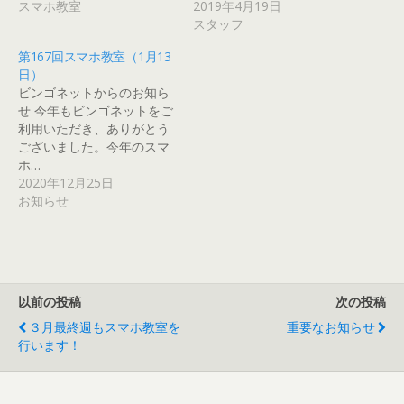
スマホ教室
2019年4月19日
く
ィ
ン
ィ
ィ
い
だ
ン
ド
ン
ン
ウ
スタッフ
さ
ド
ウ
ド
ド
ィ
い
ウ
で
ウ
ウ
ン
(
で
開
で
で
ド
第167回スマホ教室（1月13
新
開
き
開
開
ウ
日）
し
き
ま
き
き
で
い
ま
す
ま
ま
開
ビンゴネットからのお知ら
ウ
す
)
す
す
き
ィ
)
)
)
ま
せ 今年もビンゴネットをご
ン
す
利用いただき、ありがとう
ド
)
ウ
ございました。今年のスマ
で
開
ホ…
き
2020年12月25日
ま
す
お知らせ
)
以前の投稿
次の投稿
３月最終週もスマホ教室を
重要なお知らせ
行います！