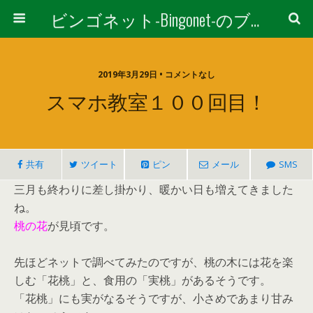
ビンゴネット-Bingonet-のブログ
2019年3月29日 • コメントなし
スマホ教室１００回目！
共有
ツイート
ピン
メール
SMS
三月も終わりに差し掛かり、暖かい日も増えてきました
ね。
桃の花
が見頃です。
先ほどネットで調べてみたのですが、桃の木には花を楽
しむ「花桃」と、食用の「実桃」があるそうです。
「花桃」にも実がなるそうですが、小さめであまり甘み