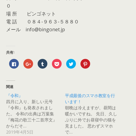
０
場 所 ビンゴネット
電 話 ０８４-９６３-５８８０
メール info@bingonet.jp
共有:
F
ク
ク
ク
ク
ク
a
リ
リ
リ
リ
リ
c
ッ
ッ
ッ
ッ
ッ
e
ク
ク
ク
ク
ク
b
し
し
し
し
し
o
て
て
て
て
て
o
G
T
P
T
P
関連
k
o
u
o
w
i
で
o
m
c
i
n
『令和』
平成最後のスマホ教室を行
共
g
b
k
t
t
有
l
l
e
t
e
四月に入り、新しい元号
います！
す
e
r
t
e
r
る
+
で
で
r
e
『令和』も発表されまし
朝晩は冷えますが、昼間は
に
で
共
シ
で
s
た。 令和の出典は万葉集
暖かいですね。 先日、久し
は
共
有
ェ
共
t
ク
有
(
ア
有
で
『梅花の歌三十二首序文』
ぶりに外でお昼寝中の猫を
リ
(
新
(
(
共
ッ
新
し
新
新
有
からだそ…
見ました。 思わずスマホ
ク
し
い
し
し
(
2019年4月5日
で…
し
い
ウ
い
い
新
て
ウ
ィ
ウ
ウ
し