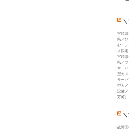
宮崎県
県／ひ
む）／
ス固定
宮崎県
県／フ
サーバ
型カメ
サーバ
型カメ
設備メン
万町］
故障回