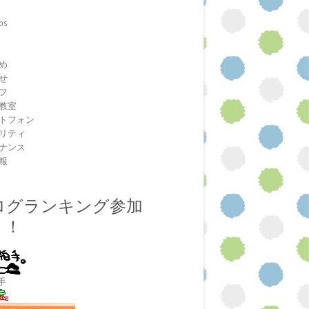
ps
室
め
せ
フ
教室
トフォン
リティ
ナンス
報
ログランキング参加
！！
手