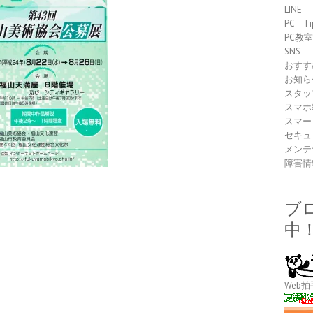
LINE
PC Ti
PC教
SNS
おすす
お知ら
スタッ
スマホ
スマー
セキュ
メンテ
障害情
ブ
中
Web拍