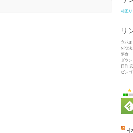
相互リ
リ
立花ま
NPO
夢食 
ダウン
日刊 
ビンゴ