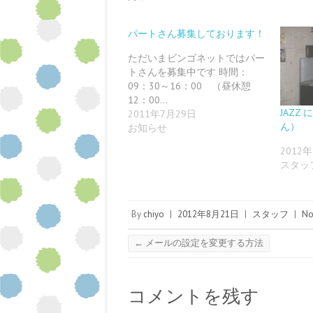
で
o
m
c
i
n
共
g
b
k
t
t
有
l
l
e
t
e
す
e
r
t
e
r
パートさん募集しております！
る
+
で
で
r
e
に
で
共
シ
で
s
は
共
有
ェ
共
t
ただいまビンゴネットではパー
ク
有
(
ア
有
で
トさんを募集中です 時間：
リ
(
新
(
(
共
ッ
新
し
新
新
有
09：30～16：00 （昼休憩
ク
し
い
し
し
(
し
い
ウ
い
い
新
12：00…
て
ウ
ィ
ウ
ウ
し
JAZ
2011年7月29日
く
ィ
ン
ィ
ィ
い
だ
ン
ド
ン
ン
ウ
ん）
お知らせ
さ
ド
ウ
ド
ド
ィ
い
ウ
で
ウ
ウ
ン
(
で
開
で
で
ド
2012
新
開
き
開
開
ウ
スタッ
し
き
ま
き
き
で
い
ま
す
ま
ま
開
ウ
す
)
す
す
き
ィ
)
)
)
ま
ン
す
ド
)
By
chiyo
|
2012年8月21日
|
スタッフ
|
No
ウ
で
開
き
←
メールの設定を変更する方法
ま
す
)
コメントを残す