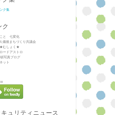
ンク集
ンク
こと 七変化
法人備後まちづくり共議会
★むしょく★
ロードアストロ
安頓写真ブログ
ネット
セキュリティニュース