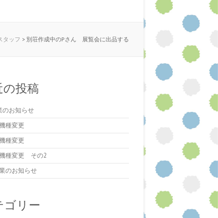
スタッフ
>
別荘作成中のPさん 展覧会に出品する
近の投稿
業のお知らせ
機種変更
機種変更
機種変更 その2
業のお知らせ
テゴリー