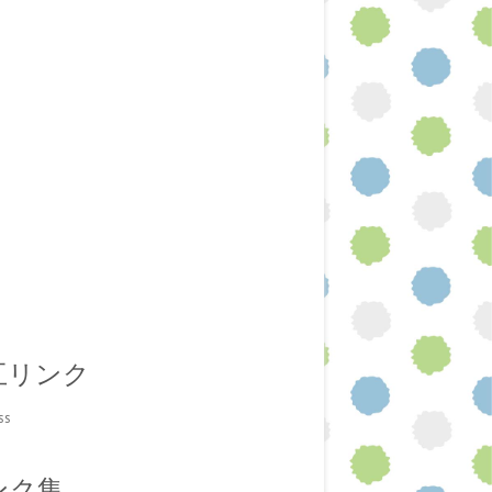
互リンク
ss
ンク集