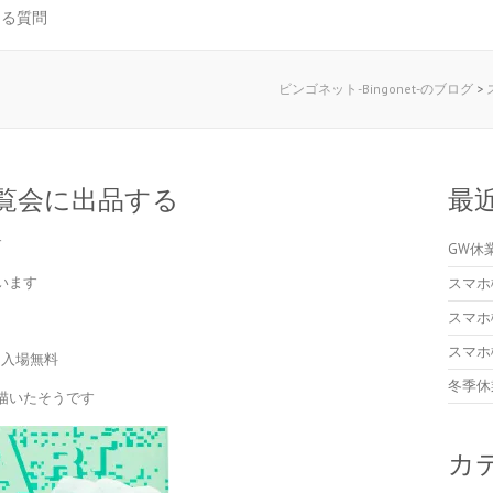
ある質問
ビンゴネット-Bingonet-のブログ
>
覧会に出品する
最
す
GW休
います
スマホ
スマホ
スマホ
 入場無料
冬季休
描いたそうです
カ