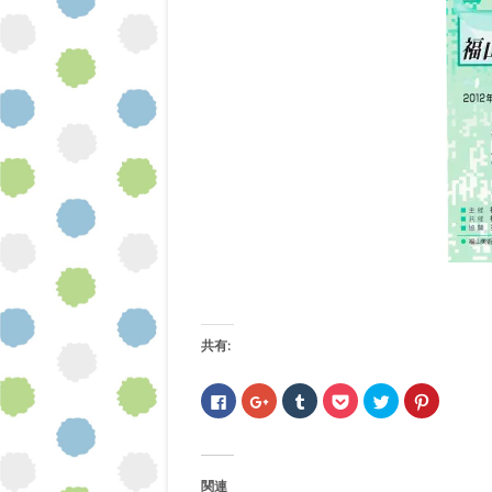
共有:
F
ク
ク
ク
ク
ク
a
リ
リ
リ
リ
リ
c
ッ
ッ
ッ
ッ
ッ
e
ク
ク
ク
ク
ク
b
し
し
し
し
し
o
て
て
て
て
て
o
G
T
P
T
P
関連
k
o
u
o
w
i