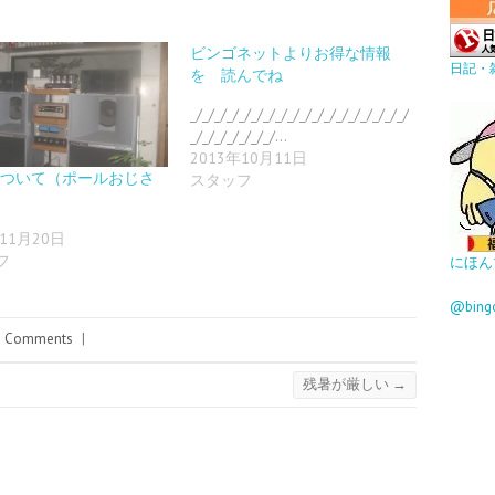
ビンゴネットよりお得な情報
日記・
を 読んでね
_/_/_/_/_/_/_/_/_/_/_/_/_/_/_/_/_/_/
_/_/_/_/_/_/_/…
2013年10月11日
Z について（ポールおじさ
スタッフ
年11月20日
フ
にほん
@bin
 Comments
|
残暑が厳しい
→