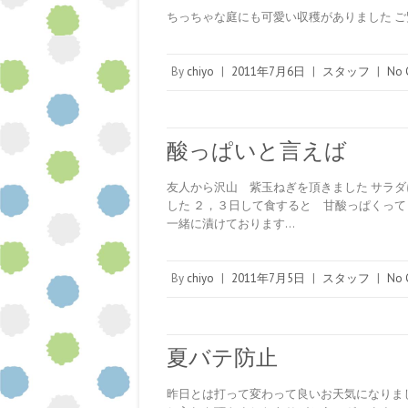
ちっちゃな庭にも可愛い収穫がありました 
By
chiyo
|
2011年7月6日
|
スタッフ
|
No 
酸っぱいと言えば
友人から沢山 紫玉ねぎを頂きました サラ
した ２，３日して食すると 甘酸っぱくって
一緒に漬けております…
By
chiyo
|
2011年7月5日
|
スタッフ
|
No 
夏バテ防止
昨日とは打って変わって良いお天気になりま