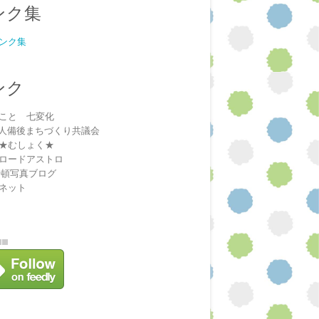
ンク集
ンク集
ンク
こと 七変化
法人備後まちづくり共議会
★むしょく★
ロードアストロ
安頓写真ブログ
ネット