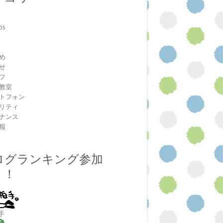
ps
室
め
せ
フ
教室
トフォン
リティ
ナンス
報
ログランキング参加
！！
手