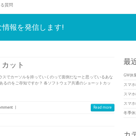
ある質問
情報を発信します!
最
トカット
GW休
ウスでカーソルを持っていくのって面倒だなーと思っているあな
あるのをご存知ですか？ 各ソフトウェア共通のショーットカッ
スマホ
スマホ
スマホ
omment
|
Read more
冬季休
カ