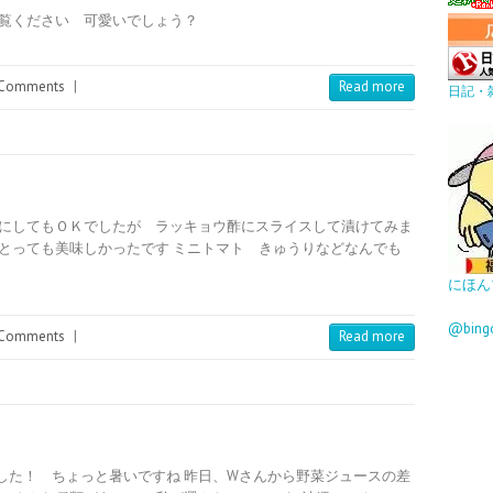
ご覧ください 可愛いでしょう？
Comments
|
Read more
日記・
ダにしてもＯＫでしたが ラッキョウ酢にスライスして漬けてみま
とっても美味しかったです ミニトマト きゅうりなどなんでも
にほん
@bin
Comments
|
Read more
した！ ちょっと暑いですね 昨日、Wさんから野菜ジュースの差