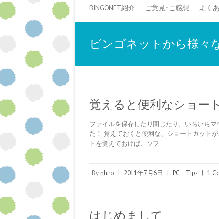
BINGONET紹介
ご意見･ご感想
よく
ビンゴネットから様々な
覚えると便利なショー
ファイルを保存したり閉じたり、いちいちマ
た！ 覚えておくと便利な、ショートカットが
トを覚えておけば、ソフ…
By
nhiro
|
2011年7月6日
|
PC Tips
|
1 C
はじめまして