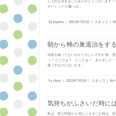
し入れを頂きましたありがとうございます！ 
サーミックス 酸っぱ…
By
hiyama
|
2011年7月5日
|
スタッフ
|
N
朝から蜂の巣退治をす
写真を撮ってないのがくやしいですが 朝 
っ？ どこだぁ？ どこだぁ？ ありました！
過ごすわけにはいきま…
By
chiyo
|
2011年7月5日
|
スタッフ
|
No 
気持ちがふさいだ時に
私は、変な性格かも 時にふさぎこむ時は、思