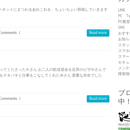
ターネットにまつわるあれこれを、ちょいちょい投稿していきます
LINE
PC Ti
PC教
SNS
Comments
|
Read more
おすす
お知ら
スタッ
スマホ
スマー
セキュ
メンテ
ってくださったＫさん お二人の歓送迎会を近所のピザやさんで
障害情
れもテキパキと仕事をこなしてくれたＷさん 貴重な存在でした
ブ
Comments
|
Read more
中
Web拍