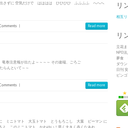
出さずに 空気だけで はははは ひひひひ ふふふふ へへへ
リ
相互リ
Comments
|
Read more
リ
立花ま
NPO
夢食 
、竜巻注意報が出たよ～～～～ その途端、ごろご
ダウン
あたらんといて～～
日刊 
ビンゴ
Comments
|
Read more
に ミニトマト 大玉トマト とうもろこし 大葉 ピーマン に
るよ このミニトマト かわゆい！早く大きく赤くなあれ