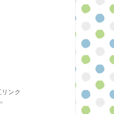
互リンク
ss