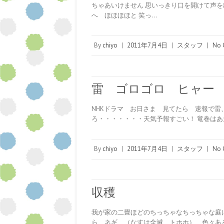
ちゃあいけません 思いっきり口を開けて声を
へ ほほほほと 笑っ…
By
chiyo
|
2011年7月4日
|
スタッフ
|
No 
雷 ゴロゴロ ヒャー
NHKドラマ お日さま 見てたら 速報で雷
ろ・・・・・・・天気予報すごい！ 竜巻は
By
chiyo
|
2011年7月4日
|
スタッフ
|
No 
収穫
我が家の二畳ほどのちっちゃなちっちゃな庭
ら ネギ （なすは全滅 トホホ） 色々あ