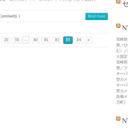
Comments
|
Read more
宮崎県
20
30
...
80
81
82
83
84
»
県／ひ
む）／
ス固定
宮崎県
県／フ
サーバ
型カメ
サーバ
型カメ
設備メン
万町］