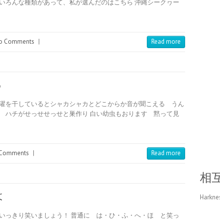
いろんな種類があって、私が選んだのはこちら 沖縄シークヮー
o Comments
|
Read more
る
洗濯を干しているとシャカシャカとどこからか音が聞こえる うん
 ハチがせっせせっせと巣作り 白い幼虫もおります 黙って見
Comments
|
Read more
相
は
Harkne
いっきり笑いましょう！ 普通に は・ひ・ふ・へ・ほ と笑っ