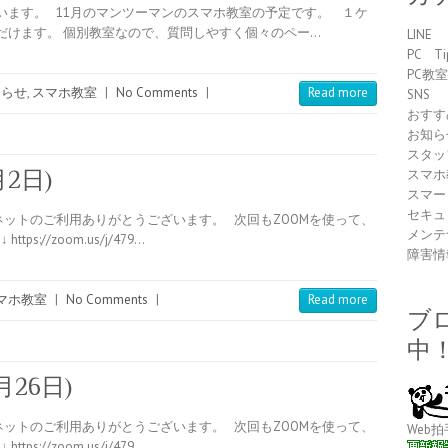
います。 11月のマンツーマンのスマホ教室の予定です。 １ケ
だけます。 個別教室なので、質問しやすく個々のペー…
LINE
PC Ti
PC教
知らせ
,
スマホ教室
|
No Comments
|
Read more
SNS
おすす
お知ら
スタッ
2日)
スマホ
スマー
セキュ
ットのご利用ありがとうございます。 次回もZOOMを使って、
メンテ
://zoom.us/j/479…
障害情
マホ教室
|
No Comments
|
Read more
ブ
中
26日)
ットのご利用ありがとうございます。 次回もZOOMを使って、
Web拍
://zoom.us/j/479…