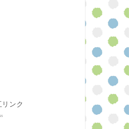
互リンク
ss