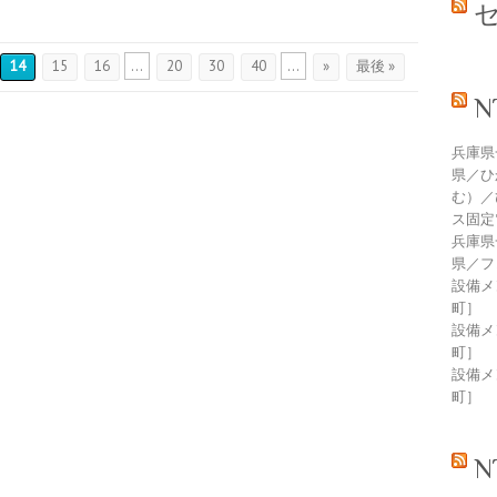
14
15
16
...
20
30
40
...
»
最後 »
兵庫県
県／ひ
む）／
ス固定
兵庫県
県／フ
設備メン
町］
設備メン
町］
設備メン
町］