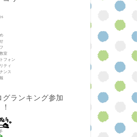
ps
室
め
せ
フ
教室
トフォン
リティ
ナンス
報
ログランキング参加
！！
手