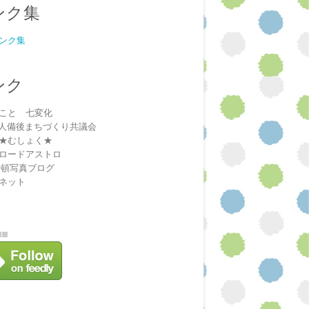
ンク集
ンク集
ンク
こと 七変化
法人備後まちづくり共議会
★むしょく★
ロードアストロ
安頓写真ブログ
ネット