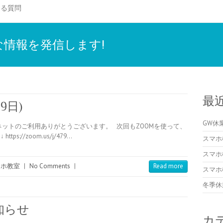
ある質問
情報を発信します!
最
9日)
GW休
ットのご利用ありがとうございます。 次回もZOOMを使って、
://zoom.us/j/479…
スマホ
スマホ
マホ教室
|
No Comments
|
Read more
スマホ
冬季休
知らせ
カ