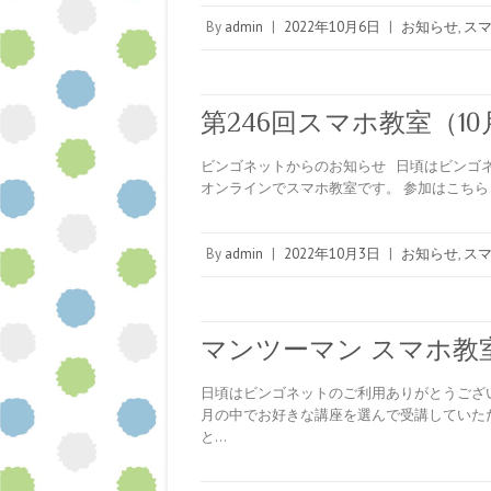
By
admin
|
2022年10月6日
|
お知らせ
,
ス
第246回スマホ教室（10
ビンゴネットからのお知らせ 日頃はビンゴネ
オンラインでスマホ教室です。 参加はこちら ↓ https
By
admin
|
2022年10月3日
|
お知らせ
,
ス
マンツーマン スマホ教
日頃はビンゴネットのご利用ありがとうござい
月の中でお好きな講座を選んで受講していた
と…