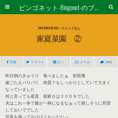
ビンゴネット-Bingonet-のブログ
2012年6月4日 • コメントなし
家庭菜園 ②
共有
ツイート
ピン
メール
SMS
昨日例のきゅうり 食べましたぁ 初収穫
歯ごたえバリバリ 肉質？もしっかりとしていて大きく
なっていました
何と言っても産直 新鮮さは２００％でした
夫はこれ一本で腹が一杯になるなぁって嬉しそうに所望
しておいででした
写真を撮っておけばよかったなっ