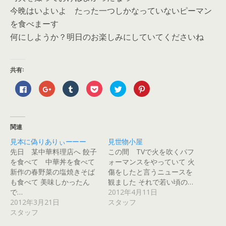
今晩はいよいよ たった一つしかなっていないピーマン
を食べまーす
何にしようか？明日のお楽しみにしていてくださいね
共有:
F
ク
ク
ク
ク
ク
a
リ
リ
リ
リ
リ
c
ッ
ッ
ッ
ッ
ッ
e
ク
ク
ク
ク
ク
b
し
し
し
し
し
o
て
て
て
て
て
o
G
T
P
T
P
関連
k
o
u
o
w
i
で
o
m
c
i
n
見本に偽りありぃーーー
見世物小屋
共
g
b
k
t
t
有
l
l
e
t
e
先日 某中華料理店へ 餃子
この間 TVで火を吹くパフ
す
e
r
t
e
r
る
+
で
で
r
e
を食べて 中華丼を食べて
ォーマンスをやっていて 火
に
で
共
シ
で
s
新作の春野菜の塩焼きそば
傷をしたと言うニュースを
は
共
有
ェ
共
t
ク
有
(
ア
有
で
も食べて 美味しかったん
観ました それで若い頃の…
リ
(
新
(
(
共
ッ
新
し
新
新
有
で…
2012年4月11日
ク
し
い
し
し
(
2012年3月21日
スタッフ
し
い
ウ
い
い
新
て
ウ
ィ
ウ
ウ
し
スタッフ
く
ィ
ン
ィ
ィ
い
だ
ン
ド
ン
ン
ウ