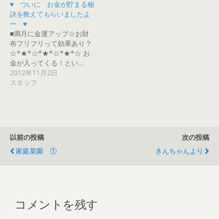
さ
ド
ウ
ド
ド
ィ
♥ ついに お金が貯まる秘
い
ウ
で
ウ
ウ
ン
(
で
開
で
で
ド
訣を教えてもらいましたよ
新
開
き
開
開
ウ
ー ♥
し
き
ま
き
き
で
い
ま
す
ま
ま
開
■満月に金運アップ☆お財
ウ
す
)
す
す
き
ィ
)
)
)
ま
布フリフリって効果あり？
ン
す
☆*★*☆*★*☆*★*☆ お
ド
)
ウ
金が入ってくる！とい…
で
開
2012年11月2日
き
スタッフ
ま
す
)
以前の投稿
次の投稿
家庭菜園 ①
きんちゃんより
コメントを残す