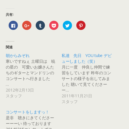
共有:
F
ク
ク
ク
ク
ク
a
リ
リ
リ
リ
リ
c
ッ
ッ
ッ
ッ
ッ
e
ク
ク
ク
ク
ク
b
し
し
し
し
し
o
て
て
て
て
て
o
G
T
P
T
P
関連
k
o
u
o
w
i
で
o
m
c
i
n
朝からみぞれ
私達 先日 YOU tube デビ
共
g
b
k
t
t
有
l
l
e
t
e
寒いですねぇ 土曜日は 暁
ューしました（笑）
す
e
r
t
e
r
る
+
で
で
r
e
の星の 可愛いお嬢さんた
月に一度 仲良し仲間で練
に
で
共
シ
で
s
ちのギターとマンドリンの
習をしています 昨年のコン
は
共
有
ェ
共
t
ク
有
(
ア
有
で
コンサートへ行きました
サートの様子を出してみま
リ
(
新
(
(
共
ッ
新
し
新
新
有
…
した 聴いて見てくださー
ク
し
い
し
し
(
2012年2月13日
ー…
し
い
ウ
い
い
新
て
ウ
ィ
ウ
ウ
し
スタッフ
2011年11月21日
く
ィ
ン
ィ
ィ
い
だ
ン
ド
ン
ン
ウ
スタッフ
さ
ド
ウ
ド
ド
ィ
い
ウ
で
ウ
ウ
ン
(
で
開
で
で
ド
コンサートをしますっ！
新
開
き
開
開
ウ
是非 聴きにきてくださー
し
き
ま
き
き
で
い
ま
す
ま
ま
開
ーーーい 待っております
ウ
す
)
す
す
き
ィ
)
)
)
ま