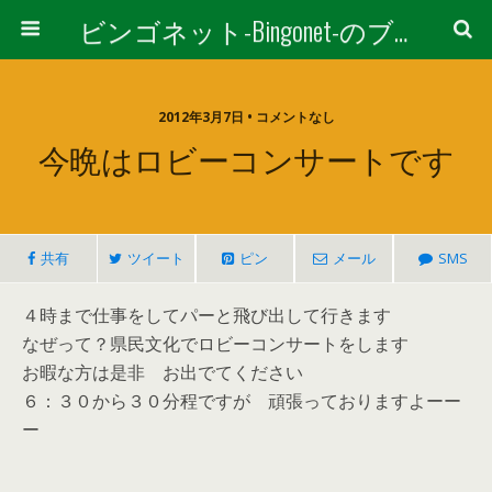
ビンゴネット-Bingonet-のブログ
2012年3月7日 • コメントなし
今晩はロビーコンサートです
共有
ツイート
ピン
メール
SMS
４時まで仕事をしてパーと飛び出して行きます
なぜって？県民文化でロビーコンサートをします
お暇な方は是非 お出でてください
６：３０から３０分程ですが 頑張っておりますよーー
ー