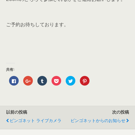
ご予約お待ちしております。
共有:
F
ク
ク
ク
ク
ク
a
リ
リ
リ
リ
リ
c
ッ
ッ
ッ
ッ
ッ
e
ク
ク
ク
ク
ク
b
し
し
し
し
し
o
て
て
て
て
て
o
G
T
P
T
P
k
o
u
o
w
i
で
o
m
c
i
n
以前の投稿
次の投稿
共
g
b
k
t
t
有
l
l
e
t
e
す
e
r
t
e
r
ビンゴネット ライブカメラ
ビンゴネットからのお知らせ
る
+
で
で
r
e
に
で
共
シ
で
s
は
共
有
ェ
共
t
ク
有
(
ア
有
で