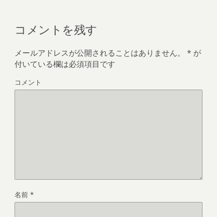
リ
(
新
(
(
共
ッ
新
し
新
新
有
ク
し
い
し
し
(
し
い
ウ
い
い
新
コメントを残す
て
ウ
ィ
ウ
ウ
し
く
ィ
ン
ィ
ィ
い
だ
ン
ド
ン
ン
ウ
さ
ド
ウ
ド
ド
ィ
い
ウ
で
ウ
ウ
ン
メールアドレスが公開されることはありません。
*
が
(
で
開
で
で
ド
新
開
き
開
開
ウ
付いている欄は必須項目です
し
き
ま
き
き
で
い
ま
す
ま
ま
開
ウ
す
)
す
す
き
コメント
ィ
)
)
)
ま
ン
す
ド
)
ウ
で
開
き
ま
す
)
名前
*