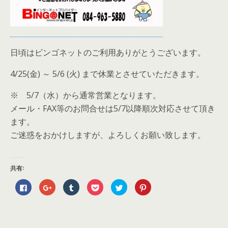
日頃はビンゴネットのご利用ありがとうございます。
4/25(金) ～ 5/6 (火) まで休業とさせていただきます。
※ 5/7（水）から通常営業となります。
メール・FAX等のお問合せは5/7以降順次対応させて頂き
ます。
ご迷惑をおかけしますが、よろしくお願い致します。
共有:
F
ク
ク
ク
ク
ク
a
リ
リ
リ
リ
リ
c
ッ
ッ
ッ
ッ
ッ
e
ク
ク
ク
ク
ク
b
し
し
し
し
し
o
て
て
て
て
て
o
G
T
P
T
P