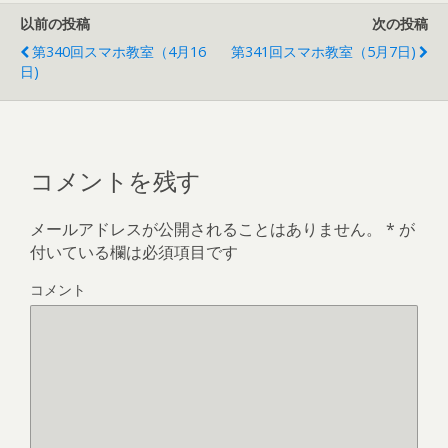
k
o
u
o
w
i
で
o
m
c
i
n
以前の投稿
次の投稿
共
g
b
k
t
t
有
l
l
e
t
e
す
e
r
t
e
r
第340回スマホ教室（4月16
第341回スマホ教室（5月7日)
る
+
で
で
r
e
日)
に
で
共
シ
で
s
は
共
有
ェ
共
t
ク
有
(
ア
有
で
リ
(
新
(
(
共
ッ
新
し
新
新
有
ク
し
い
し
し
(
し
い
ウ
い
い
新
て
ウ
ィ
ウ
ウ
し
く
ィ
ン
ィ
ィ
い
コメントを残す
だ
ン
ド
ン
ン
ウ
さ
ド
ウ
ド
ド
ィ
い
ウ
で
ウ
ウ
ン
(
で
開
で
で
ド
メールアドレスが公開されることはありません。
*
が
新
開
き
開
開
ウ
し
き
ま
き
き
で
付いている欄は必須項目です
い
ま
す
ま
ま
開
ウ
す
)
す
す
き
ィ
)
)
)
ま
コメント
ン
す
ド
)
ウ
で
開
き
ま
す
)