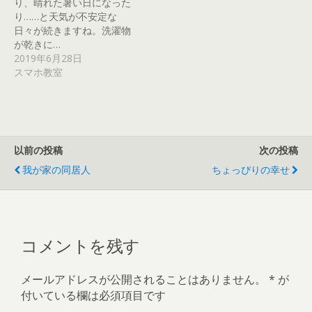
り、晴れた暑い日になった
ィ
)
)
)
ま
ン
す
り……と天気が不安定な
ド
)
日々が続きますね。洗濯物
ウ
で
が乾きに…
開
き
2019年6月28日
ま
スマホ教室
す
)
以前の投稿
次の投稿
我が家の同居人
ちょっぴりの幸せ
コメントを残す
メールアドレスが公開されることはありません。
*
が
付いている欄は必須項目です