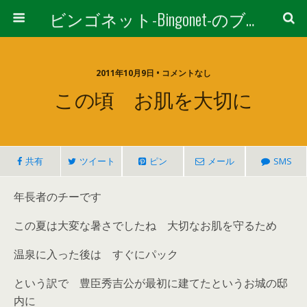
ビンゴネット-Bingonet-のブログ
2011年10月9日 • コメントなし
この頃 お肌を大切に
共有
ツイート
ピン
メール
SMS
年長者のチーです
この夏は大変な暑さでしたね 大切なお肌を守るため
温泉に入った後は すぐにパック
という訳で 豊臣秀吉公が最初に建てたというお城の邸
内に