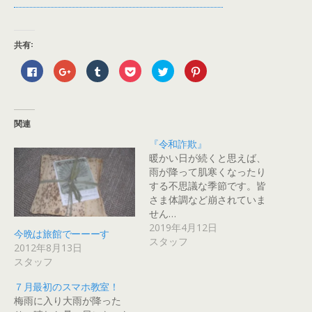
共有:
F
ク
ク
ク
ク
ク
a
リ
リ
リ
リ
リ
c
ッ
ッ
ッ
ッ
ッ
e
ク
ク
ク
ク
ク
b
し
し
し
し
し
o
て
て
て
て
て
o
G
T
P
T
P
関連
k
o
u
o
w
i
で
o
m
c
i
n
『令和詐欺』
共
g
b
k
t
t
有
l
l
e
t
e
暖かい日が続くと思えば、
す
e
r
t
e
r
る
+
で
で
r
e
雨が降って肌寒くなったり
に
で
共
シ
で
s
する不思議な季節です。皆
は
共
有
ェ
共
t
ク
有
(
ア
有
で
さま体調など崩されていま
リ
(
新
(
(
共
ッ
新
し
新
新
有
せん…
ク
し
い
し
し
(
2019年4月12日
し
い
ウ
い
い
新
今晩は旅館でーーーす
て
ウ
ィ
ウ
ウ
し
スタッフ
く
ィ
ン
ィ
ィ
い
2012年8月13日
だ
ン
ド
ン
ン
ウ
さ
ド
ウ
ド
ド
ィ
スタッフ
い
ウ
で
ウ
ウ
ン
(
で
開
で
で
ド
新
開
き
開
開
ウ
７月最初のスマホ教室！
し
き
ま
き
き
で
梅雨に入り大雨が降った
い
ま
す
ま
ま
開
ウ
す
)
す
す
き