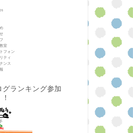
ps
室
め
せ
フ
教室
トフォン
リティ
ナンス
報
ログランキング参加
！！
手