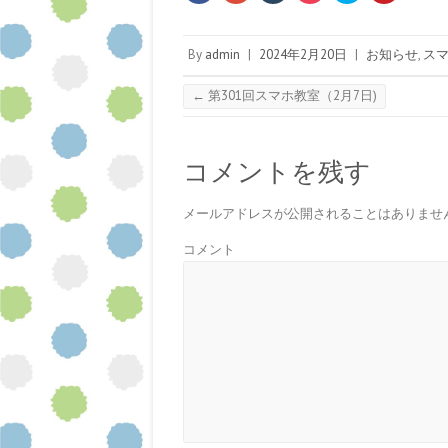
c
ッ
ッ
ッ
ッ
ッ
e
ク
ク
ク
ク
ク
b
し
し
し
し
し
o
て
て
て
て
て
By
admin
|
2024年2月20日
|
お知らせ
,
ス
o
G
T
P
T
P
k
o
u
o
w
i
で
o
m
c
i
n
共
g
b
k
t
t
←
第301回スマホ教室（2月7日)
有
l
l
e
t
e
す
e
r
t
e
r
る
+
で
で
r
e
に
で
共
シ
で
s
は
共
有
ェ
共
t
ク
有
(
ア
有
で
コメントを残す
リ
(
新
(
(
共
ッ
新
し
新
新
有
ク
し
い
し
し
(
し
い
ウ
い
い
新
メールアドレスが公開されることはありませ
て
ウ
ィ
ウ
ウ
し
く
ィ
ン
ィ
ィ
い
だ
ン
ド
ン
ン
ウ
コメント
さ
ド
ウ
ド
ド
ィ
い
ウ
で
ウ
ウ
ン
(
で
開
で
で
ド
新
開
き
開
開
ウ
し
き
ま
き
き
で
い
ま
す
ま
ま
開
ウ
す
)
す
す
き
ィ
)
)
)
ま
ン
す
ド
)
ウ
で
開
き
ま
す