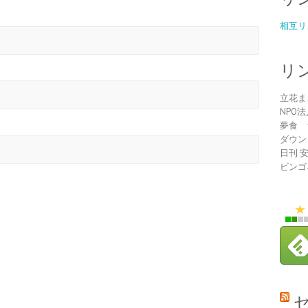
相互リ
リ
立花ま
NPO
夢食 
ダウン
日刊 
ビンゴ