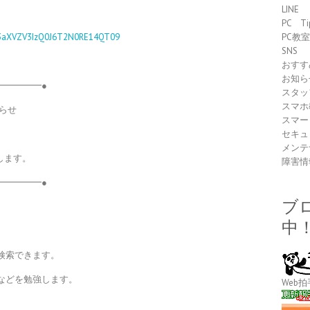
LINE
PC Ti
93aXVZV3IzQ0J6T2N0RE14QT09
PC教
SNS
おすす
お知ら
━━━━━●
スタッ
スマホ
らせ
スマー
セキュ
メンテ
催します。
障害情
━━━━━●
ブ
中
。
検索できます。
などを勉強します。
Web拍