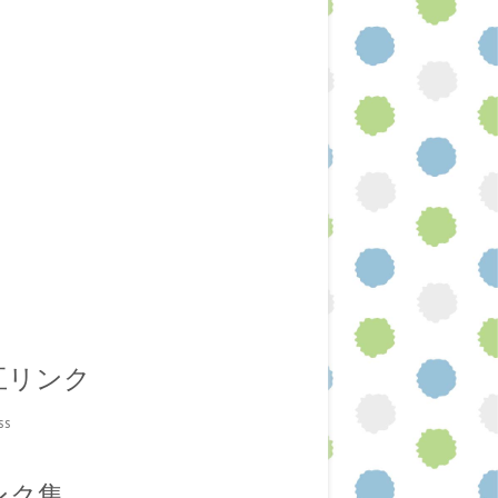
互リンク
ss
ンク集