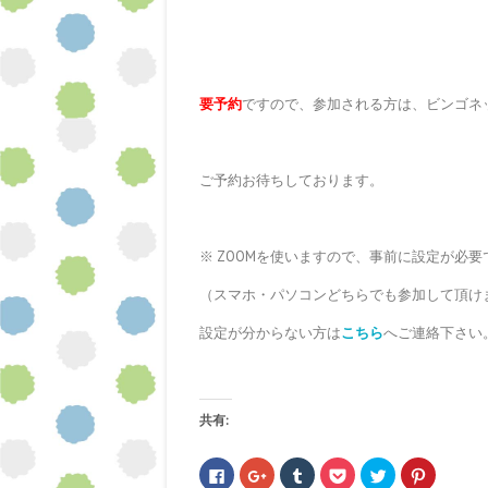
要予約
ですので、参加される方は、ビンゴネ
ご予約お待ちしております。
※ ZOOMを使いますので、事前に設定が必要
（スマホ・パソコンどちらでも参加して頂け
設定が分からない方は
こちら
へご連絡下さい
共有:
F
ク
ク
ク
ク
ク
a
リ
リ
リ
リ
リ