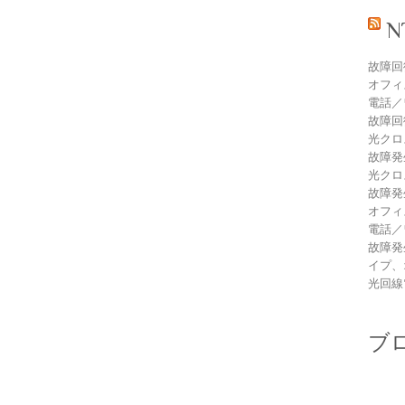
故障回
オフィ
電話／
故障回
光クロ
故障発
光クロ
故障発
オフィ
電話／
故障発
イプ、
光回線
ブ