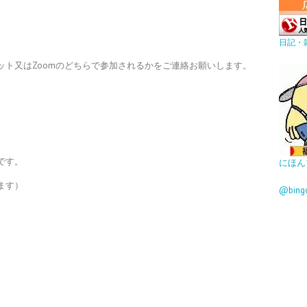
日記・
ット又はZoomのどちらで参加されるかをご連絡お願いします。
です。
にほん
ます）
@bin
。