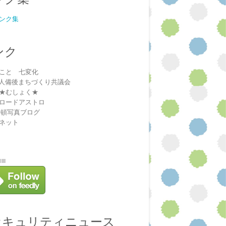
ンク集
ンク
こと 七変化
法人備後まちづくり共議会
★むしょく★
ロードアストロ
安頓写真ブログ
ネット
セキュリティニュース