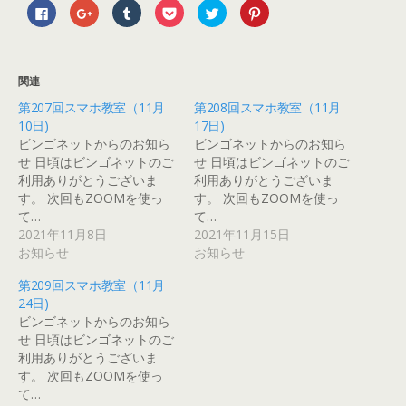
F
ク
ク
ク
ク
ク
a
リ
リ
リ
リ
リ
c
ッ
ッ
ッ
ッ
ッ
e
ク
ク
ク
ク
ク
b
し
し
し
し
し
o
て
て
て
て
て
o
G
T
P
T
P
関連
k
o
u
o
w
i
で
o
m
c
i
n
第207回スマホ教室（11月
第208回スマホ教室（11月
共
g
b
k
t
t
有
l
l
e
t
e
10日)
17日)
す
e
r
t
e
r
る
+
で
で
r
e
ビンゴネットからのお知ら
ビンゴネットからのお知ら
に
で
共
シ
で
s
せ 日頃はビンゴネットのご
せ 日頃はビンゴネットのご
は
共
有
ェ
共
t
ク
有
(
ア
有
で
利用ありがとうございま
利用ありがとうございま
リ
(
新
(
(
共
ッ
新
し
新
新
有
す。 次回もZOOMを使っ
す。 次回もZOOMを使っ
ク
し
い
し
し
(
て…
て…
し
い
ウ
い
い
新
て
ウ
ィ
ウ
ウ
し
2021年11月8日
2021年11月15日
く
ィ
ン
ィ
ィ
い
だ
ン
ド
ン
ン
ウ
お知らせ
お知らせ
さ
ド
ウ
ド
ド
ィ
い
ウ
で
ウ
ウ
ン
(
で
開
で
で
ド
第209回スマホ教室（11月
新
開
き
開
開
ウ
24日)
し
き
ま
き
き
で
い
ま
す
ま
ま
開
ビンゴネットからのお知ら
ウ
す
)
す
す
き
ィ
)
)
)
ま
せ 日頃はビンゴネットのご
ン
す
利用ありがとうございま
ド
)
ウ
す。 次回もZOOMを使っ
で
開
て…
き