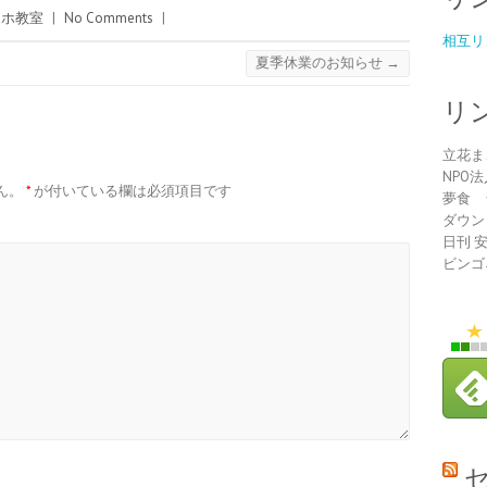
マホ教室
|
No Comments
|
相互リ
夏季休業のお知らせ
→
リ
立花ま
NPO
ん。
*
が付いている欄は必須項目です
夢食 
ダウン
日刊 
ビンゴ