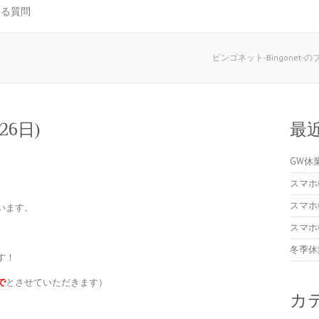
ある質問
ビンゴネット-Bingonet-
6日)
最
GW休
スマホ
スマホ
います。
スマホ
冬季休
す！
で
とさせていただきます）
カ