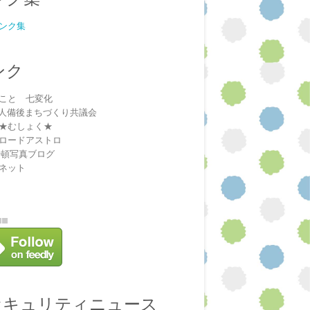
ンク集
ンク
こと 七変化
法人備後まちづくり共議会
★むしょく★
ロードアストロ
安頓写真ブログ
ネット
セキュリティニュース