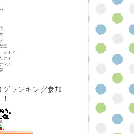
ps
室
め
せ
フ
教室
トフォン
リティ
ナンス
報
ログランキング参加
！！
手