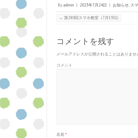
し
き
ま
き
き
で
い
ま
す
ま
ま
開
By
admin
|
2023年7月24日
|
お知らせ
,
ス
ウ
す
)
す
す
き
ィ
)
)
)
ま
ン
す
←
第280回スマホ教室（7月19日)
ド
)
ウ
で
開
き
ま
コメントを残す
す
)
メールアドレスが公開されることはありませ
コメント
名前
*