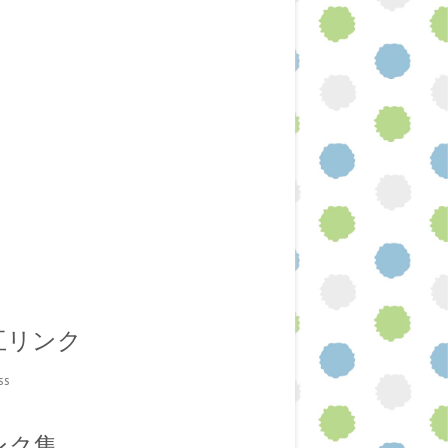
互リンク
ss
ンク集