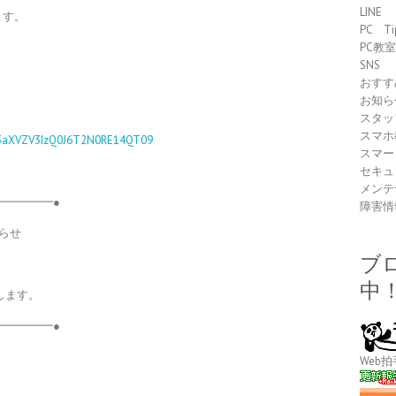
LINE
ます。
PC Ti
PC教
SNS
おすす
お知ら
スタッ
スマホ
93aXVZV3IzQ0J6T2N0RE14QT09
スマー
セキュ
メンテ
━━━━━●
障害情
らせ
ブ
中
催します。
━━━━━●
Web拍