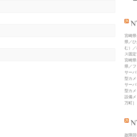
宮崎県
県／ひ
む）／
ス固定
宮崎県
県／フ
サーバ
型カメ
サーバ
型カメ
設備メン
万町］
故障回