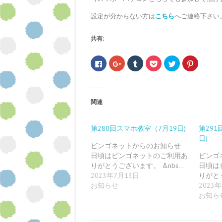
設定が分からない方は
こちら
へご連絡下さい
共有:
F
ク
ク
ク
ク
ク
a
リ
リ
リ
リ
リ
c
ッ
ッ
ッ
ッ
ッ
e
ク
ク
ク
ク
ク
b
し
し
し
し
し
o
て
て
て
て
て
o
G
T
P
T
P
関連
k
o
u
o
w
i
で
o
m
c
i
n
共
g
b
k
t
t
有
l
l
e
t
e
す
e
r
t
e
r
第280回スマホ教室（7月19日)
第291
る
+
で
で
r
e
日)
に
で
共
シ
で
s
は
共
有
ェ
共
t
ビンゴネットからのお知らせ
ク
有
(
ア
有
で
日頃はビンゴネットのご利用あ
ビンゴ
リ
(
新
(
(
共
ッ
新
し
新
新
有
りがとうございます。 &nbs…
日頃は
ク
し
い
し
し
(
し
い
ウ
い
い
新
2023年7月13日
りがと
て
ウ
ィ
ウ
ウ
し
お知らせ
2023
く
ィ
ン
ィ
ィ
い
だ
ン
ド
ン
ン
ウ
お知ら
さ
ド
ウ
ド
ド
ィ
い
ウ
で
ウ
ウ
ン
(
で
開
で
で
ド
新
開
き
開
開
ウ