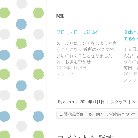
e
ク
ク
ク
ク
ク
b
し
し
し
し
し
o
て
て
て
て
て
o
G
T
P
T
P
関連
k
o
u
o
w
i
で
o
m
c
i
n
共
g
b
k
t
t
有
l
l
e
t
e
す
e
r
t
e
r
明日（７日）は親睦会
産休に
る
+
で
で
r
e
てるか
に
で
共
シ
で
s
は
共
有
ェ
共
t
久しぶりにランチをしようと言
ク
有
(
ア
有
で
うことになり 近所のパスタの
１６日
リ
(
新
(
(
共
ッ
新
し
新
新
有
お店に行くこととなりました
んはい
ク
し
い
し
し
(
し
い
ウ
い
い
新
皆 お腹を空かせ…
ゃんに
て
ウ
ィ
ウ
ウ
し
2012年11月6日
毎日 
く
ィ
ン
ィ
ィ
い
だ
ン
ド
ン
ン
ウ
スタッフ
2011
さ
ド
ウ
ド
ド
ィ
い
ウ
で
ウ
ウ
ン
スタッ
(
で
開
で
で
ド
新
開
き
開
開
ウ
し
き
ま
き
き
で
い
ま
す
ま
ま
開
ウ
す
)
す
す
き
By
admin
ィ
)
|
2011年7月1日
)
|
)
スタッフ
ま
|
No
ン
す
ド
)
ウ
←
通信品質向上を目的とした対策について
で
開
き
ま
す
)