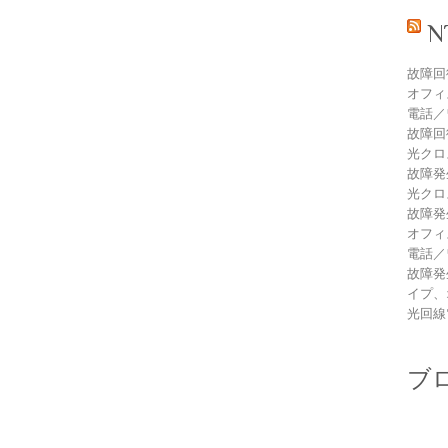
故障回
オフィ
電話／
故障回
光クロ
故障発
光クロ
故障発
オフィ
電話／
故障発
イプ、
光回線
ブ