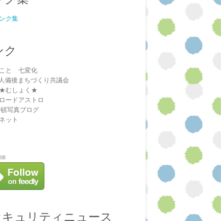
ンク集
ンク
こと 七変化
法人備後まちづくり共議会
★むしょく★
ロードアストロ
安頓写真ブログ
ネット
セキュリティニュース