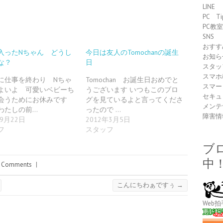
LINE
PC Ti
PC教
SNS
おすす
入ったNちゃん どうし
今日は友人のTomochanの誕生
お知ら
な？
日
スタッ
スマホ
に仕事を終わり Nちゃ
Tomochan お誕生日おめでと
スマー
よいよ 可愛いベビーち
うございます いつもこのブロ
セキュ
会うためにお休みです
グを見ているよと言ってくださ
メンテ
わたしの前…
ったので …
障害情
年9月22日
2012年3月5日
フ
スタッフ
ブ
中
 Comments
|
こんにちわぁですぅ
→
Web拍