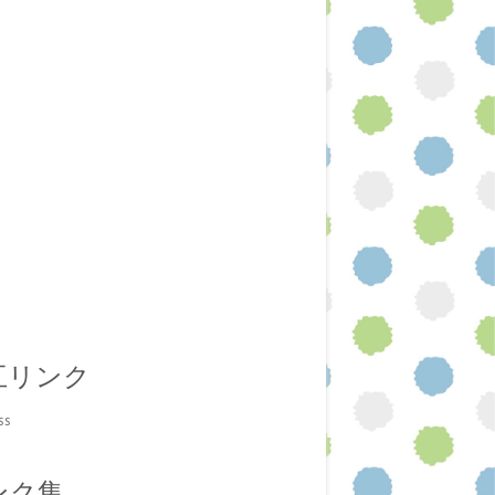
互リンク
ss
ンク集