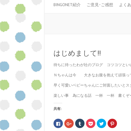
BINGONET紹介
ご意見･ご感想
よく
はじめまして!!
待ちに待ったわが社のブログ コツコツとい
Ｎちゃんは今 大きなお腹を抱えて頑張っ
早く可愛いベビーちゃんにご対面したいとス
楽しい事 為になる話 一杯 一杯 書くぞ
共有:
F
ク
ク
ク
ク
ク
a
リ
リ
リ
リ
リ
c
ッ
ッ
ッ
ッ
ッ