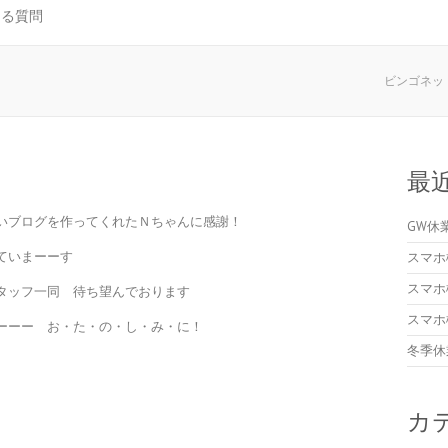
ある質問
ビンゴネット-
最
いブログを作ってくれたＮちゃんに感謝！
GW休
ていまーーす
スマホ
スマホ
タッフ一同 待ち望んでおります
スマホ
ーーー お・た・の・し・み・に！
冬季休
カ