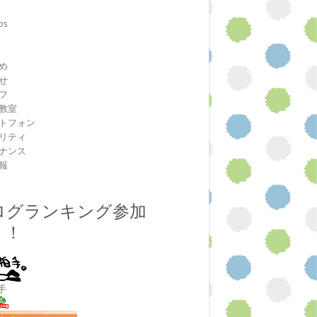
ps
室
め
せ
フ
教室
トフォン
リティ
ナンス
報
ログランキング参加
！！
手