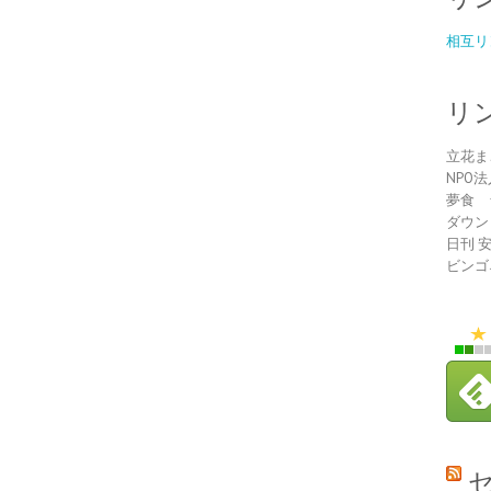
相互リ
リ
立花ま
NPO
夢食 
ダウン
日刊 
ビンゴ