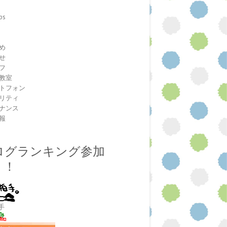
ps
室
め
せ
フ
教室
トフォン
リティ
ナンス
報
ログランキング参加
！！
手