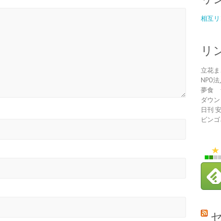
相互リ
リ
立花ま
NPO
夢食 
ダウン
日刊 
ビンゴ