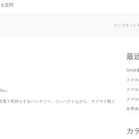
ある質問
ビンゴネット-Bi
最
GW休
スマホ
スマホ
.9㎜）
スマホ
充電で長持ちするバッテリー。コンパクトながら、サクサク動く
冬季休
カ