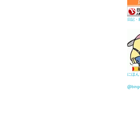
日記・
にほん
@bin