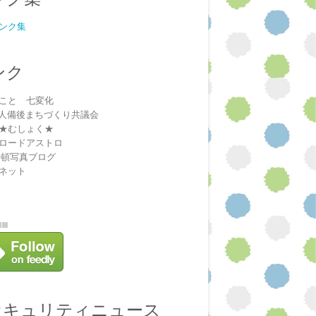
ンク集
ンク
こと 七変化
法人備後まちづくり共議会
★むしょく★
ロードアストロ
安頓写真ブログ
ネット
セキュリティニュース