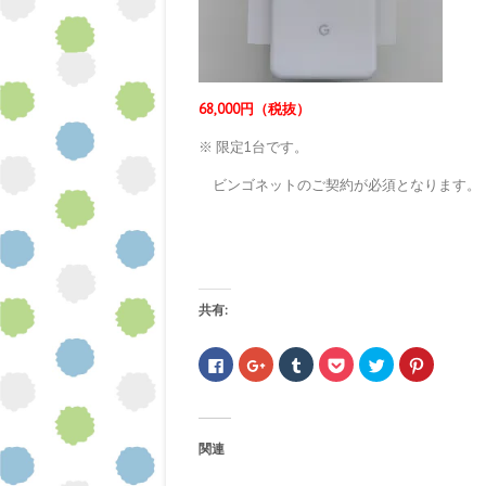
68,000円（税抜）
※ 限定1台です。
ビンゴネットのご契約が必須となります。
共有:
F
ク
ク
ク
ク
ク
a
リ
リ
リ
リ
リ
c
ッ
ッ
ッ
ッ
ッ
e
ク
ク
ク
ク
ク
b
し
し
し
し
し
o
て
て
て
て
て
o
G
T
P
T
P
関連
k
o
u
o
w
i
で
o
m
c
i
n
共
g
b
k
t
t