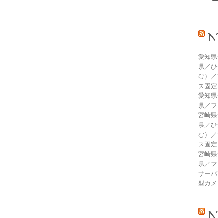
愛知県
県／ひ
む）／
ス固定
愛知県
県／フ
宮崎県
県／ひ
む）／
ス固定
宮崎県
県／フ
サーバ
型カメ