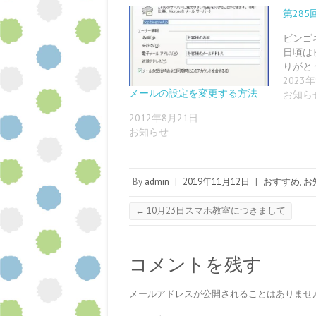
有
l
l
e
t
e
す
e
r
t
e
r
第285
る
+
で
で
r
e
に
で
共
シ
で
s
は
共
有
ェ
共
t
ビンゴ
ク
有
(
ア
有
で
日頃は
リ
(
新
(
(
共
ッ
新
し
新
新
有
りがと
ク
し
い
し
し
(
し
い
ウ
い
い
新
2023
て
ウ
ィ
ウ
ウ
し
メールの設定を変更する方法
お知ら
く
ィ
ン
ィ
ィ
い
だ
ン
ド
ン
ン
ウ
さ
ド
ウ
ド
ド
ィ
2012年8月21日
い
ウ
で
ウ
ウ
ン
(
で
開
で
で
ド
お知らせ
新
開
き
開
開
ウ
し
き
ま
き
き
で
い
ま
す
ま
ま
開
ウ
す
)
す
す
き
ィ
)
)
)
ま
ン
す
By
admin
|
2019年11月12日
|
おすすめ
,
お
ド
)
ウ
で
←
10月23日スマホ教室につきまして
開
き
ま
す
)
コメントを残す
メールアドレスが公開されることはありませ