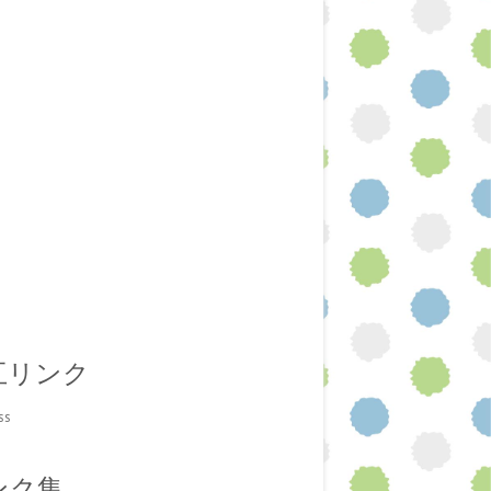
互リンク
ss
ンク集