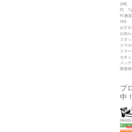
LINE
PC Ti
PC教
SNS
おすす
お知ら
スタッ
スマホ
スマー
セキュ
メンテ
障害情
ブ
中
Web拍