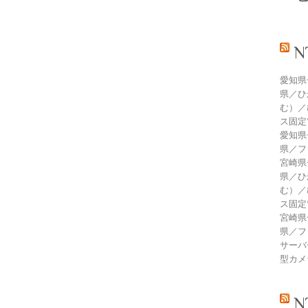
愛知県
県／ひ
む）／
ス固定
愛知県
県／フ
宮崎県
県／ひ
む）／
ス固定
宮崎県
県／フ
サーバ
型カメ