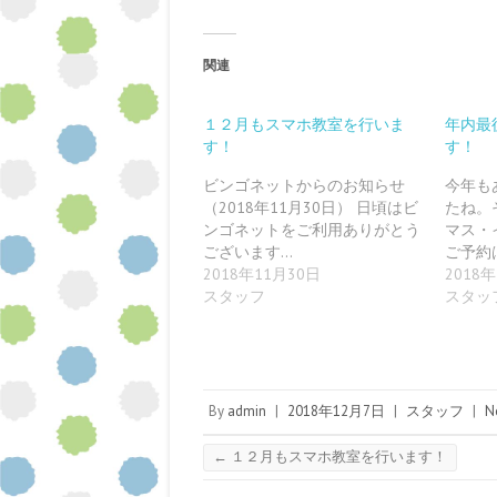
c
ッ
ッ
ッ
ッ
ッ
e
ク
ク
ク
ク
ク
b
し
し
し
し
し
o
て
て
て
て
て
o
G
T
P
T
P
関連
k
o
u
o
w
i
で
o
m
c
i
n
共
g
b
k
t
t
有
l
l
e
t
e
す
e
r
t
e
r
１２月もスマホ教室を行いま
年内最
る
+
で
で
r
e
す！
す！
に
で
共
シ
で
s
は
共
有
ェ
共
t
ク
有
(
ア
有
で
ビンゴネットからのお知らせ
今年も
リ
(
新
(
(
共
ッ
新
し
新
新
有
（2018年11月30日） 日頃はビ
たね。
ク
し
い
し
し
(
し
い
ウ
い
い
新
ンゴネットをご利用ありがとう
マス・
て
ウ
ィ
ウ
ウ
し
ございます…
ご予約
く
ィ
ン
ィ
ィ
い
だ
ン
ド
ン
ン
ウ
2018年11月30日
2018
さ
ド
ウ
ド
ド
ィ
い
ウ
で
ウ
ウ
ン
スタッフ
スタッ
(
で
開
で
で
ド
新
開
き
開
開
ウ
し
き
ま
き
き
で
い
ま
す
ま
ま
開
ウ
す
)
す
す
き
ィ
)
)
)
ま
ン
す
ド
)
By
admin
|
2018年12月7日
|
スタッフ
|
N
ウ
で
開
き
←
１２月もスマホ教室を行います！
ま
す
)