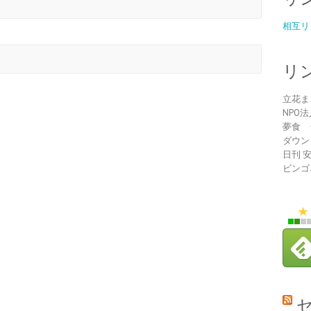
相互リ
リ
立花ま
NPO
夢食 
ダウン
日刊 
ビンゴ