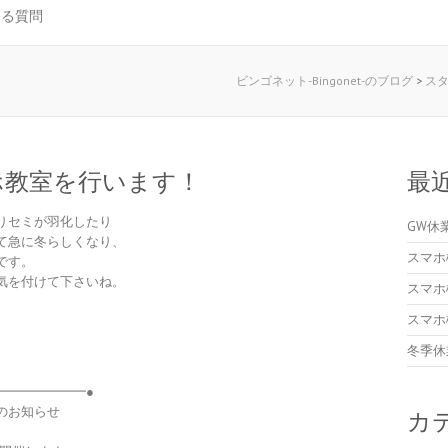
ある質問
ビンゴネット-Bingonet-のブログ
>
ス
ホ教室を行います！
最
りセミが羽化したり
GW休
て急に冬らしくなり、
スマホ
です。
気を付けて下さいね。
スマホ
スマホ
冬季休
━━━━━━━●
のお知らせ
カ