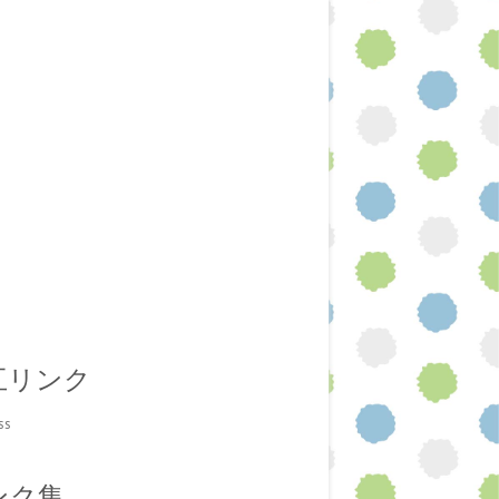
互リンク
ss
ンク集