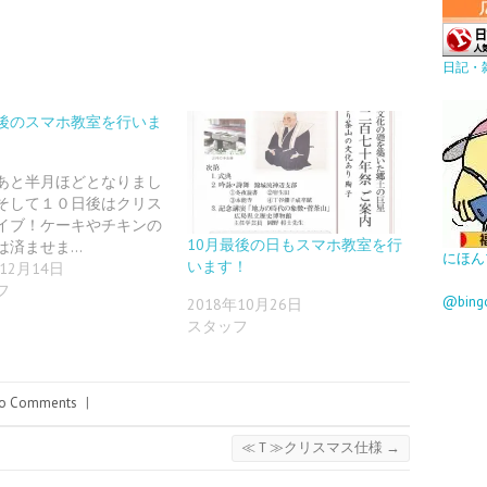
日記・
後のスマホ教室を行いま
あと半月ほどとなりまし
そして１０日後はクリス
イブ！ケーキやチキンの
10月最後の日もスマホ教室を行
は済ませま…
にほん
います！
年12月14日
フ
@bin
2018年10月26日
スタッフ
o Comments
|
≪Ｔ≫クリスマス仕様
→