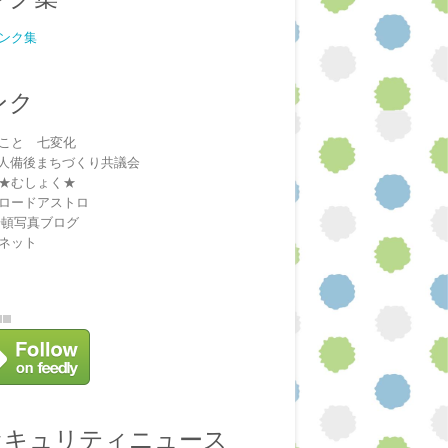
ンク集
ンク
こと 七変化
法人備後まちづくり共議会
★むしょく★
ロードアストロ
安頓写真ブログ
ネット
セキュリティニュース