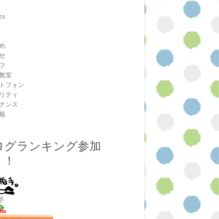
ps
室
め
せ
フ
教室
トフォン
リティ
ナンス
報
ログランキング参加
！！
手