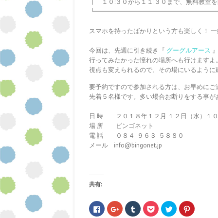
┃ １０:３０から１１:３０まで、無料教室
┗━━━━━━━━━━━━━━━━━━━
スマホを持ったばかりという方も楽しく！ 
今回は、先週に引き続き『
グーグルアース
』
行ってみたかった憧れの場所へも行けますよ
視点も変えられるので、その場にいるように
要予約ですので参加される方は、お早めにご
先着５名様です。多い場合お断りをする事が
日 時 ２０１８年１２月 １２日（水）１０:
場 所 ビンゴネット
電 話 ０８４-９６３-５８８０
メール info@bingonet.jp
共有:
F
ク
ク
ク
ク
ク
a
リ
リ
リ
リ
リ