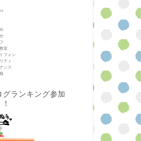
ps
室
め
せ
フ
教室
トフォン
リティ
ナンス
報
ログランキング参加
！！
手