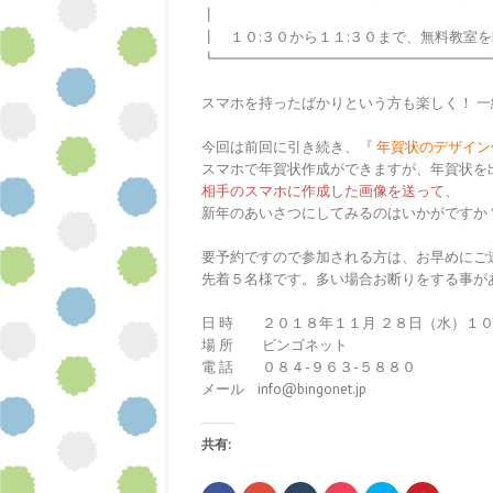
┃
┃ １０:３０から１１:３０まで、無料教室
┗━━━━━━━━━━━━━━━━━━━
スマホを持ったばかりという方も楽しく！ 
今回は前回に引き続き、『
年賀状のデザイン
スマホで年賀状作成ができますが、年賀状を
相手のスマホに
作成した画像を送って
、
新年のあいさつにしてみるのはいかがですか
要予約ですので参加される方は、お早めにご
先着５名様です。多い場合お断りをする事が
日 時 ２０１８年１１月 ２８日（水）１０:
場 所 ビンゴネット
電 話 ０８４-９６３-５８８０
メール info@bingonet.jp
共有: