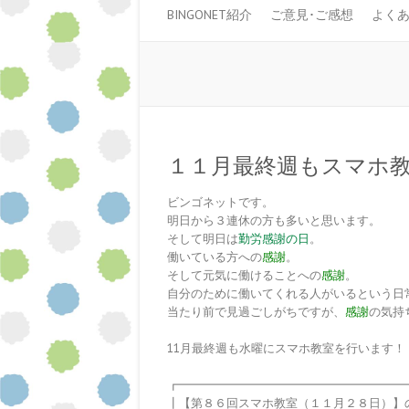
BINGONET紹介
ご意見･ご感想
よく
１１月最終週もスマホ
ビンゴネットです。
明日から３連休の方も多いと思います。
そして明日は
勤労感謝の日
。
働いている方への
感謝
。
そして元気に働けることへの
感謝
。
自分のために働いてくれる人がいるという日
当たり前で見過ごしがちですが、
感謝
の気持
11月最終週も水曜にスマホ教室を行います！
┏━━━━━━━━━━━━━━━━━━━
┃【第８６回スマホ教室（１１月２８日）】