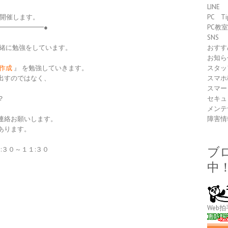
LINE
を開催します。
PC Ti
━━━━━━━●
PC教
SNS
一緒に勉強をしています。
おすす
お知ら
作成
』 を勉強していきます。
スタッ
出すのではなく、
スマホ
スマー
？
セキュ
メンテ
連絡お願いします。
障害情
あります。
３０～１１:３０
ブ
中
Web拍