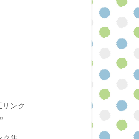
互リンク
ss
ンク集