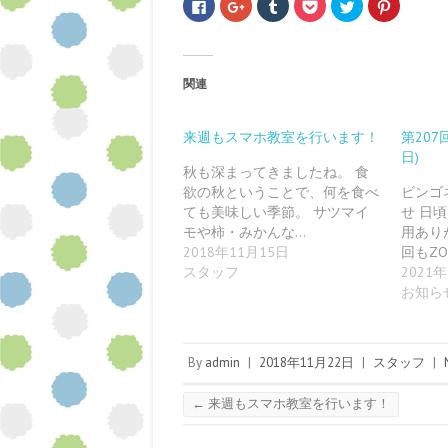
F
ク
ク
ク
ク
ク
a
リ
リ
リ
リ
リ
c
ッ
ッ
ッ
ッ
ッ
e
ク
ク
ク
ク
ク
b
し
し
し
し
し
o
て
て
て
て
て
o
G
T
P
T
P
関連
k
o
u
o
w
i
で
o
m
c
i
n
共
g
b
k
t
t
有
l
l
e
t
e
す
e
r
t
e
r
来週もスマホ教室を行います！
第207
る
+
で
で
r
e
日)
に
で
共
シ
で
s
は
共
有
ェ
共
t
秋も深まってきましたね。 食
ク
有
(
ア
有
で
欲の秋ということで、何を食べ
ビンゴ
リ
(
新
(
(
共
ッ
新
し
新
新
有
ても美味しい季節。 サツマイ
せ 日
ク
し
い
し
し
(
し
い
ウ
い
い
新
モや柿・みかんな…
用あり
て
ウ
ィ
ウ
ウ
し
2018年11月15日
回もZ
く
ィ
ン
ィ
ィ
い
だ
ン
ド
ン
ン
ウ
スタッフ
2021
さ
ド
ウ
ド
ド
ィ
い
ウ
で
ウ
ウ
ン
お知ら
(
で
開
で
で
ド
新
開
き
開
開
ウ
し
き
ま
き
き
で
い
ま
す
ま
ま
開
ウ
す
)
す
す
き
By
admin
ィ
)
|
2018年11月22日
)
)
|
スタッフ
ま
|
ン
す
ド
)
ウ
←
来週もスマホ教室を行います！
で
開
き
ま