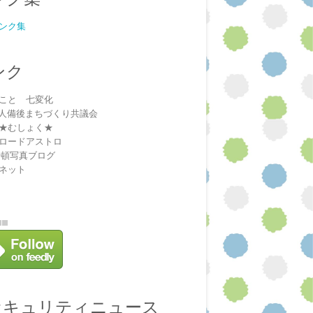
ンク集
ンク
こと 七変化
法人備後まちづくり共議会
★むしょく★
ロードアストロ
安頓写真ブログ
ネット
セキュリティニュース