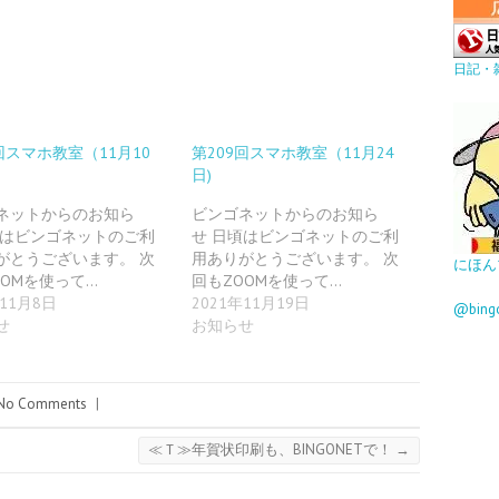
日記・
回スマホ教室（11月10
第209回スマホ教室（11月24
日)
ネットからのお知ら
ビンゴネットからのお知ら
頃はビンゴネットのご利
せ 日頃はビンゴネットのご利
がとうございます。 次
用ありがとうございます。 次
にほん
OOMを使って…
回もZOOMを使って…
年11月8日
2021年11月19日
@bin
せ
お知らせ
No Comments
|
≪Ｔ≫年賀状印刷も、BINGONETで！
→