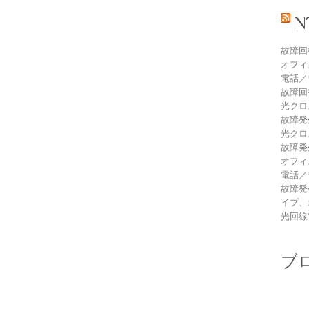
故障回
オフィ
電話／
故障回
光クロ
故障発
光クロ
故障発
オフィ
電話／
故障発
イプ、
光回線
ブ