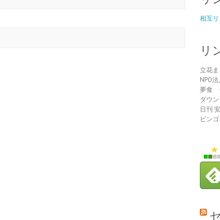
相互リ
リ
立花ま
NPO
夢食 
ダウン
日刊 
ビンゴ