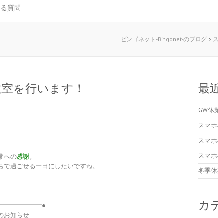
ある質問
ビンゴネット-Bingonet-のブログ
>
教室を行います！
最
GW休
スマホ
スマホ
スマホ
常への
感謝
。
ちで過ごせる一日にしたいですね。
冬季休
カ
━━━━━━━●
のお知らせ