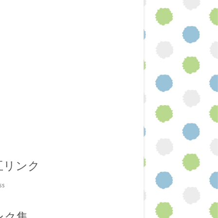
互リンク
ss
ンク集