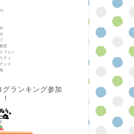
ps
室
め
せ
フ
教室
トフォン
リティ
ナンス
報
ログランキング参加
！！
手