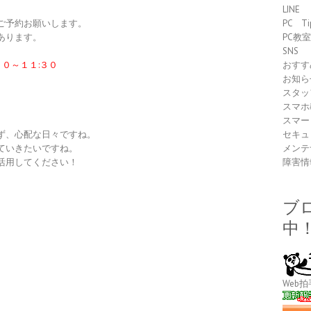
LINE
ご予約お願いします。
PC Ti
あります。
PC教
SNS
３０～１１:３０
おすす
お知ら
スタッ
スマホ
スマー
ず、心配な日々ですね。
セキュ
ていきたいですね。
メンテ
活用してください！
障害情
ブ
中
Web拍