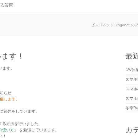
ある質問
ビンゴネット-Bingonet-の
います！
最
います。
GW休
スマホ
スマホ
知らせ
スマホ
開催します。
冬季休
緒に勉強をしています。
送する方法を行いました。
カ
Eの使い方
』 を勉強していきます。
い！