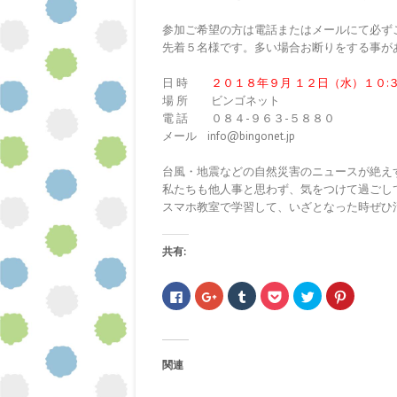
参加ご希望の方は電話またはメールにて必ず
先着５名様です。多い場合お断りをする事が
日 時
２０１８年９月 １２日（水）１０:
場 所 ビンゴネット
電 話 ０８４-９６３-５８８０
メール info@bingonet.jp
台風・地震などの自然災害のニュースが絶え
私たちも他人事と思わず、気をつけて過ごし
スマホ教室で学習して、いざとなった時ぜひ
共有:
F
ク
ク
ク
ク
ク
a
リ
リ
リ
リ
リ
c
ッ
ッ
ッ
ッ
ッ
e
ク
ク
ク
ク
ク
b
し
し
し
し
し
o
て
て
て
て
て
o
G
T
P
T
P
関連
k
o
u
o
w
i
で
o
m
c
i
n
共
g
b
k
t
t