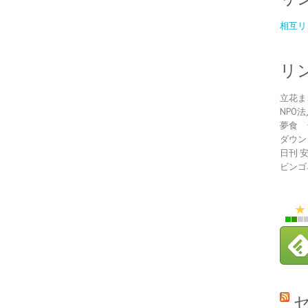
相互リ
リ
立花ま
NPO
夢食 
ダウン
日刊 
ビンゴ