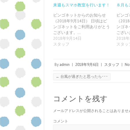
有
l
l
e
t
e
す
e
r
t
e
r
来週もスマホ教室を行います！
８月も
る
+
で
で
r
e
に
で
共
シ
で
s
は
共
有
ェ
共
t
ビンゴネットからのお知らせ
ビンゴ
ク
有
(
ア
有
で
（2018年9月14日） 日頃はビ
（20
リ
(
新
(
(
共
ッ
新
し
新
新
有
ンゴネットをご利用ありがとう
ンゴネ
ク
し
い
し
し
(
し
い
ウ
い
い
新
ございます。…
ござい
て
ウ
ィ
ウ
ウ
し
2018年9月14日
2018
く
ィ
ン
ィ
ィ
い
だ
ン
ド
ン
ン
ウ
スタッフ
スタッ
さ
ド
ウ
ド
ド
ィ
い
ウ
で
ウ
ウ
ン
(
で
開
で
で
ド
新
開
き
開
開
ウ
し
き
ま
き
き
で
い
ま
す
ま
ま
開
By
admin
|
2018年9月6日
|
スタッフ
|
No
ウ
す
)
す
す
き
ィ
)
)
)
ま
ン
す
←
台風が過ぎたと思ったら･･･
ド
)
ウ
で
開
き
ま
コメントを残す
す
)
メールアドレスが公開されることはありませ
コメント