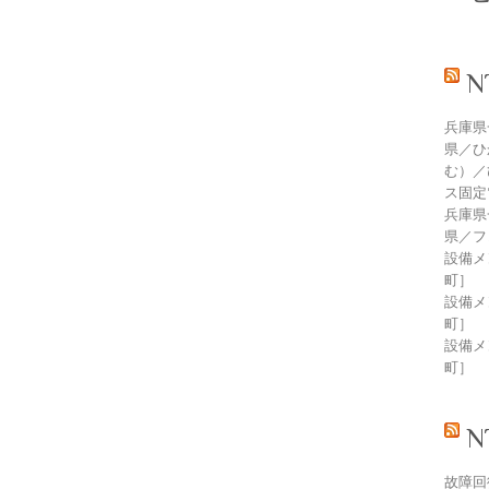
兵庫県
県／ひ
む）／
ス固定
兵庫県
県／フ
設備メン
町］
設備メン
町］
設備メン
町］
故障回