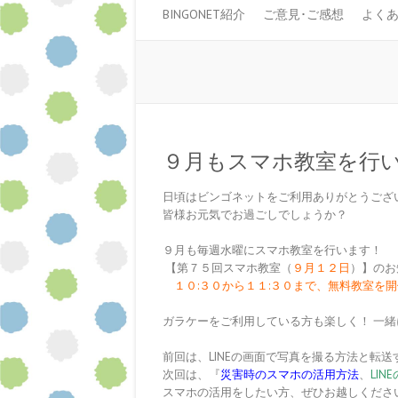
BINGONET紹介
ご意見･ご感想
よく
９月もスマホ教室を行
日頃はビンゴネットをご利用ありがとうござ
皆様お元気でお過ごしでしょうか？
９月も毎週水曜にスマホ教室を行います！
【第７５回スマホ教室（
９月１２日
）】のお
１０:３０から１１:３０まで、無料教室を
ガラケーをご利用している方も楽しく！ 一
前回は、LINEの画面で写真を撮る方法と転
次回は、『
災害時のスマホの活用方法
、
LIN
スマホの活用をしたい方、ぜひお越しくださ