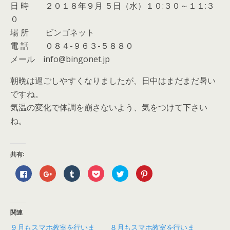
日 時 ２０１８年９月 ５日（水）１０:３０～１１:３
０
場 所 ビンゴネット
電 話 ０８４-９６３-５８８０
メール info@bingonet.jp
朝晩は過ごしやすくなりましたが、日中はまだまだ暑い
ですね。
気温の変化で体調を崩さないよう、気をつけて下さい
ね。
共有:
F
ク
ク
ク
ク
ク
a
リ
リ
リ
リ
リ
c
ッ
ッ
ッ
ッ
ッ
e
ク
ク
ク
ク
ク
b
し
し
し
し
し
o
て
て
て
て
て
o
G
T
P
T
P
関連
k
o
u
o
w
i
で
o
m
c
i
n
９月もスマホ教室を行いま
８月もスマホ教室を行いま
共
g
b
k
t
t