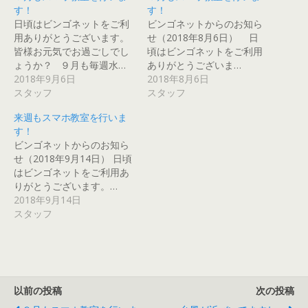
有
l
l
e
t
e
す！
す！
す
e
r
t
e
r
る
+
で
で
r
e
日頃はビンゴネットをご利
ビンゴネットからのお知ら
に
で
共
シ
で
s
用ありがとうございます。
せ（2018年8月6日） 日
は
共
有
ェ
共
t
ク
有
(
ア
有
で
皆様お元気でお過ごしでし
頃はビンゴネットをご利用
リ
(
新
(
(
共
ッ
新
し
新
新
有
ょうか？ ９月も毎週水…
ありがとうございま…
ク
し
い
し
し
(
2018年9月6日
2018年8月6日
し
い
ウ
い
い
新
て
ウ
ィ
ウ
ウ
し
スタッフ
スタッフ
く
ィ
ン
ィ
ィ
い
だ
ン
ド
ン
ン
ウ
さ
ド
ウ
ド
ド
ィ
来週もスマホ教室を行いま
い
ウ
で
ウ
ウ
ン
(
で
開
で
で
ド
す！
新
開
き
開
開
ウ
ビンゴネットからのお知ら
し
き
ま
き
き
で
い
ま
す
ま
ま
開
せ（2018年9月14日） 日頃
ウ
す
)
す
す
き
ィ
)
)
)
ま
はビンゴネットをご利用あ
ン
す
りがとうございます。…
ド
)
ウ
2018年9月14日
で
開
スタッフ
き
ま
す
)
以前の投稿
次の投稿