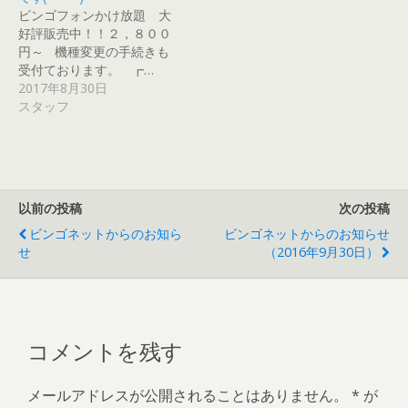
ィ
)
)
)
ま
ン
す
ビンゴフォンかけ放題 大
ド
)
好評販売中！！２，８００
ウ
で
円～ 機種変更の手続きも
開
き
受付ております。 ┏…
ま
2017年8月30日
す
)
スタッフ
以前の投稿
次の投稿
ビンゴネットからのお知ら
ビンゴネットからのお知らせ
せ
（2016年9月30日）
コメントを残す
メールアドレスが公開されることはありません。
*
が