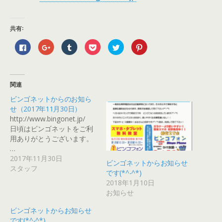
共有:
F
ク
ク
ク
ク
ク
a
リ
リ
リ
リ
リ
c
ッ
ッ
ッ
ッ
ッ
e
ク
ク
ク
ク
ク
b
し
し
し
し
し
o
て
て
て
て
て
o
G
T
P
T
P
関連
k
o
u
o
w
i
で
o
m
c
i
n
ビンゴネットからのお知ら
共
g
b
k
t
t
有
l
l
e
t
e
せ（2017年11月30日）
す
e
r
t
e
r
る
+
で
で
r
e
http://www.bingonet.jp/
に
で
共
シ
で
s
日頃はビンゴネットをご利
は
共
有
ェ
共
t
ク
有
(
ア
有
で
用ありがとうございます。
リ
(
新
(
(
共
ッ
新
し
新
新
有
…
ク
し
い
し
し
(
2017年11月30日
し
い
ウ
い
い
新
ビンゴネットからお知らせ
て
ウ
ィ
ウ
ウ
し
スタッフ
く
ィ
ン
ィ
ィ
い
です(*^-^*)
だ
ン
ド
ン
ン
ウ
さ
ド
ウ
ド
ド
ィ
2018年1月10日
い
ウ
で
ウ
ウ
ン
お知らせ
(
で
開
で
で
ド
新
開
き
開
開
ウ
し
き
ま
き
き
で
ビンゴネットからお知らせ
い
ま
す
ま
ま
開
ウ
す
)
す
す
き
です(*^-^*)