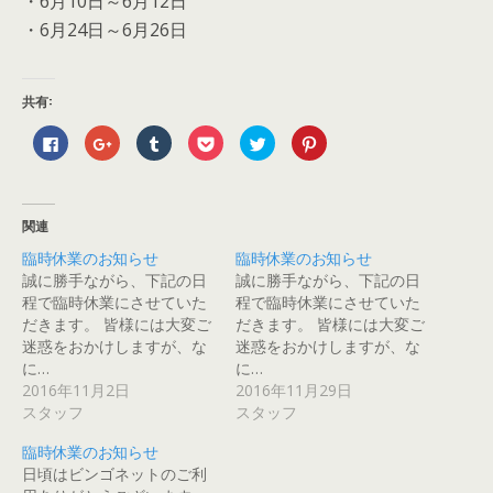
・6月10日～6月12日
・6月24日～6月26日
共有:
F
ク
ク
ク
ク
ク
a
リ
リ
リ
リ
リ
c
ッ
ッ
ッ
ッ
ッ
e
ク
ク
ク
ク
ク
b
し
し
し
し
し
o
て
て
て
て
て
o
G
T
P
T
P
関連
k
o
u
o
w
i
で
o
m
c
i
n
臨時休業のお知らせ
臨時休業のお知らせ
共
g
b
k
t
t
有
l
l
e
t
e
誠に勝手ながら、下記の日
誠に勝手ながら、下記の日
す
e
r
t
e
r
る
+
で
で
r
e
程で臨時休業にさせていた
程で臨時休業にさせていた
に
で
共
シ
で
s
だきます。 皆様には大変ご
だきます。 皆様には大変ご
は
共
有
ェ
共
t
ク
有
(
ア
有
で
迷惑をおかけしますが、な
迷惑をおかけしますが、な
リ
(
新
(
(
共
ッ
新
し
新
新
有
に…
に…
ク
し
い
し
し
(
2016年11月2日
2016年11月29日
し
い
ウ
い
い
新
て
ウ
ィ
ウ
ウ
し
スタッフ
スタッフ
く
ィ
ン
ィ
ィ
い
だ
ン
ド
ン
ン
ウ
さ
ド
ウ
ド
ド
ィ
臨時休業のお知らせ
い
ウ
で
ウ
ウ
ン
(
で
開
で
で
ド
日頃はビンゴネットのご利
新
開
き
開
開
ウ