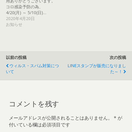
用ありがとうございます。
し
き
ま
き
き
で
い
ま
す
ま
ま
開
コロ感染予防の為、
ウ
す
)
す
す
き
ィ
)
)
)
ま
4/20(月) ～ 5/10(日)…
ン
す
2020年4月20日
ド
)
ウ
お知らせ
で
開
き
ま
す
)
以前の投稿
次の投稿
ウィルス・スパム対策につ
LINEスタンプが販売になりまし
いて
た～！
コメントを残す
メールアドレスが公開されることはありません。
*
が
付いている欄は必須項目です