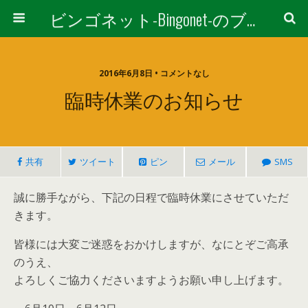
ビンゴネット-Bingonet-のブログ
2016年6月8日 • コメントなし
臨時休業のお知らせ
共有
ツイート
ピン
メール
SMS
誠に勝手ながら、下記の日程で臨時休業にさせていただ
きます。
皆様には大変ご迷惑をおかけしますが、なにとぞご高承
のうえ、
よろしくご協力くださいますようお願い申し上げます。