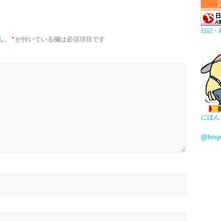
日記・
ん。
*
が付いている欄は必須項目です
にほん
@bin