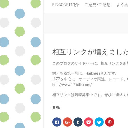
BINGONET紹介
ご意見･ご感想
よく
相互リンクが増えまし
このブログのサイドバーに、相互リンクを追
栄えある第一号は、Harknessさんです。
JAZZを中心に、オーディオ関連、レコード
http://www.175dlh.com/
相互リンクは随時募集中です。ぜひご連絡く
共有:
F
ク
ク
ク
ク
ク
a
リ
リ
リ
リ
リ
c
ッ
ッ
ッ
ッ
ッ