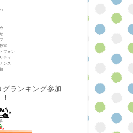
ps
室
め
せ
フ
教室
トフォン
リティ
ナンス
報
ログランキング参加
！！
手