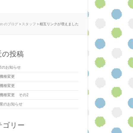
et-のブログ
>
スタッフ
>
相互リンクが増えました
近の投稿
業のお知らせ
機種変更
機種変更
機種変更 その2
業のお知らせ
テゴリー