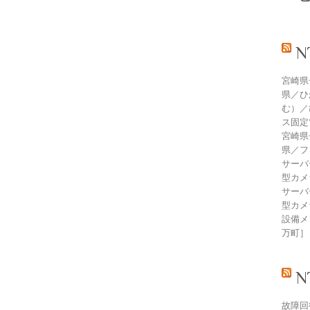
宮崎県
県／ひ
む）／
ス固定
宮崎県
県／フ
サーバ
型カメ
サーバ
型カメ
設備メン
万町］
故障回