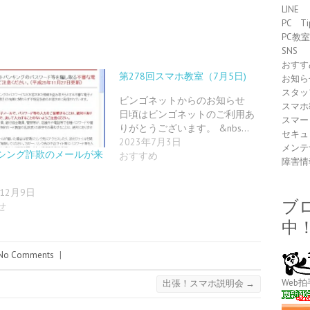
LINE
PC Ti
PC教
SNS
おすす
第278回スマホ教室（7月5日)
お知ら
スタッ
ビンゴネットからのお知らせ
スマホ
日頃はビンゴネットのご利用あ
スマー
りがとうございます。 &nbs…
セキュ
2023年7月3日
メンテ
シング詐欺のメールが来
おすすめ
障害情
年12月9日
ブ
せ
中
No Comments
|
Web拍
出張！スマホ説明会
→