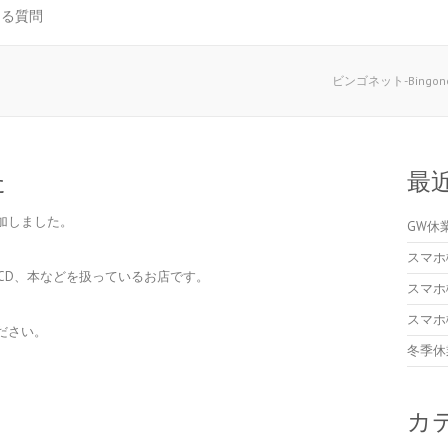
ある質問
ビンゴネット-Bingon
た
最
加しました。
GW休
スマホ
、CD、本などを扱っているお店です。
スマホ
スマホ
ださい。
冬季休
カ