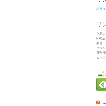
相互リ
リ
立花ま
NPO
夢食 
ダウン
日刊 
ビンゴ