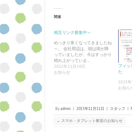
e
ク
ク
ク
ク
ク
b
し
し
し
し
し
o
て
て
て
て
て
o
G
T
P
T
P
関連
k
o
u
o
w
i
で
o
m
c
i
n
共
g
b
k
t
t
有
l
l
e
t
e
す
e
r
t
e
r
相互リンク募集中～
る
+
で
で
r
e
に
で
共
シ
で
s
は
共
有
ェ
共
t
めっきり寒くなってきましたね
ク
有
(
ア
有
で
～。 会社周辺は、朝は雨が降
リ
(
新
(
(
共
ッ
新
し
新
新
有
っていましたが、今はすっかり
ク
し
い
し
し
(
し
い
ウ
い
い
新
晴れ上がっていま…
て
ウ
ィ
ウ
ウ
し
フィッ
2012年11月14日
く
ィ
ン
ィ
ィ
い
だ
ン
ド
ン
ン
ウ
た
お知らせ
さ
ド
ウ
ド
ド
ィ
い
ウ
で
ウ
ウ
ン
(
で
開
で
で
ド
2013
新
開
き
開
開
ウ
お知ら
し
き
ま
き
き
で
い
ま
す
ま
ま
開
ウ
す
)
す
す
き
ィ
)
)
)
ま
ン
す
ド
)
By
admin
|
2015年11月11日
|
スタッフ
|
ウ
で
開
き
←
スマホ・タブレット教室のお知らせ
ま
す
)