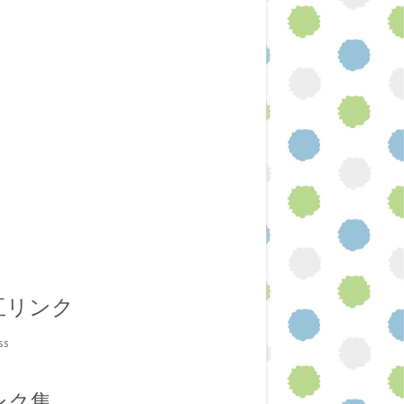
互リンク
ss
ンク集