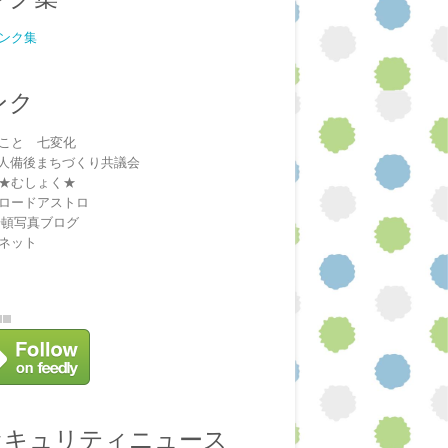
ンク集
ンク
こと 七変化
法人備後まちづくり共議会
★むしょく★
ロードアストロ
安頓写真ブログ
ネット
セキュリティニュース