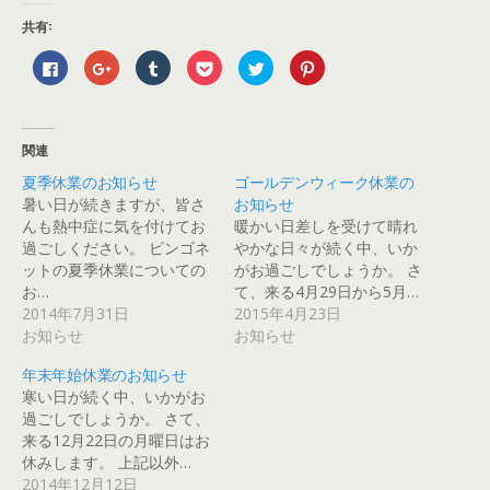
共有:
F
ク
ク
ク
ク
ク
a
リ
リ
リ
リ
リ
c
ッ
ッ
ッ
ッ
ッ
e
ク
ク
ク
ク
ク
b
し
し
し
し
し
o
て
て
て
て
て
o
G
T
P
T
P
関連
k
o
u
o
w
i
で
o
m
c
i
n
夏季休業のお知らせ
ゴールデンウィーク休業の
共
g
b
k
t
t
有
l
l
e
t
e
暑い日が続きますが、皆さ
お知らせ
す
e
r
t
e
r
る
+
で
で
r
e
んも熱中症に気を付けてお
暖かい日差しを受けて晴れ
に
で
共
シ
で
s
過ごしください。 ビンゴネ
やかな日々が続く中、いか
は
共
有
ェ
共
t
ク
有
(
ア
有
で
ットの夏季休業についての
がお過ごしでしょうか。 さ
リ
(
新
(
(
共
ッ
新
し
新
新
有
お…
て、来る4月29日から5月…
ク
し
い
し
し
(
2014年7月31日
2015年4月23日
し
い
ウ
い
い
新
て
ウ
ィ
ウ
ウ
し
お知らせ
お知らせ
く
ィ
ン
ィ
ィ
い
だ
ン
ド
ン
ン
ウ
さ
ド
ウ
ド
ド
ィ
年末年始休業のお知らせ
い
ウ
で
ウ
ウ
ン
(
で
開
で
で
ド
寒い日が続く中、いかがお
新
開
き
開
開
ウ
過ごしでしょうか。 さて、
し
き
ま
き
き
で
い
ま
す
ま
ま
開
来る12月22日の月曜日はお
ウ
す
)
す
す
き
ィ
)
)
)
ま
休みします。 上記以外…
ン
す
2014年12月12日
ド
)