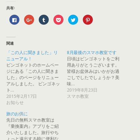
共有:
F
ク
ク
ク
ク
ク
a
リ
リ
リ
リ
リ
c
ッ
ッ
ッ
ッ
ッ
e
ク
ク
ク
ク
ク
b
し
し
し
し
し
o
て
て
て
て
て
o
G
T
P
T
P
関連
k
o
u
o
w
i
で
o
m
c
i
n
「この人に聞きました」リ
8月最後のスマホ教室です
共
g
b
k
t
t
有
l
l
e
t
e
ニューアル！
日頃はビンゴネットをご利
す
e
r
t
e
r
る
+
で
で
r
e
ビンゴネットのホームペー
用ありがとうございます。
に
で
共
シ
で
s
ジにある「この人に聞きま
皆様お盆休みはいかがお過
は
共
有
ェ
共
t
ク
有
(
ア
有
で
した」のページをリニュー
ごしでしたでしょうか？美
リ
(
新
(
(
共
ッ
新
し
新
新
有
アルしました。 ビンゴネッ
味…
ク
し
い
し
し
(
ト…
2019年8月23日
し
い
ウ
い
い
新
て
ウ
ィ
ウ
ウ
し
2015年2月17日
スマホ教室
く
ィ
ン
ィ
ィ
い
だ
ン
ド
ン
ン
ウ
お知らせ
さ
ド
ウ
ド
ド
ィ
い
ウ
で
ウ
ウ
ン
(
で
開
で
で
ド
旅のお供に
新
開
き
開
開
ウ
先日の無料スマホ教室は
し
き
ま
き
き
で
い
ま
す
ま
ま
開
『乗換案内』アプリをご紹
ウ
す
)
す
す
き
ィ
)
)
)
ま
介いたしました。旅行やち
ン
す
ょっと遠出する時に便利な
ド
)