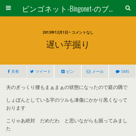
ビンゴネット-Bingonet-のブログ
2013年12月1日 • コメントなし
遅い芋掘り
共有
ツイート
ピン
メール
SMS
夫のぎっくり腰もまぁまぁの状態になったので庭の隅で
しょぼんとしている芋のツルも凍傷にかかり黒くなって
おります
こりゃあ絶対 だめだわ と思いながらも掘ってみまし
た