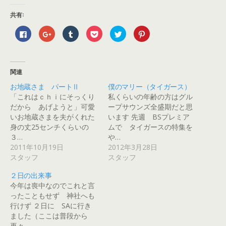
共有:
F
ク
ク
ク
ク
ク
a
リ
リ
リ
リ
リ
c
ッ
ッ
ッ
ッ
ッ
e
ク
ク
ク
ク
ク
b
し
し
し
し
し
o
て
て
て
て
て
o
G
T
P
T
P
関連
k
o
u
o
w
i
で
o
m
c
i
n
お地蔵さま パートⅡ
僕のマリー（タイガース）
共
g
b
k
t
t
有
l
l
e
t
e
「これはｃｈｉにそっくり
私くらいの年齢の方はグル
す
e
r
t
e
r
る
+
で
で
r
e
だから あげようと」可愛
ープサウンズ全盛期だと思
に
で
共
シ
で
s
いお地蔵さまを夫がくれた
います 先週 BSプレミア
は
共
有
ェ
共
t
ク
有
(
ア
有
で
身の丈25センチくらいの
ムで タイガースの特集を
リ
(
新
(
(
共
ッ
新
し
新
新
有
３…
や…
ク
し
い
し
し
(
2011年10月19日
2012年3月28日
し
い
ウ
い
い
新
て
ウ
ィ
ウ
ウ
し
スタッフ
スタッフ
く
ィ
ン
ィ
ィ
い
だ
ン
ド
ン
ン
ウ
さ
ド
ウ
ド
ド
ィ
２日の出来事
い
ウ
で
ウ
ウ
ン
(
で
開
で
で
ド
今年は喪中なのでこれと言
新
開
き
開
開
ウ
ったこともせず 神社へも
し
き
ま
き
き
で
い
ま
す
ま
ま
開
行けず ２日に SAに行き
ウ
す
)
す
す
き
ィ
)
)
)
ま
ました（ここは普段から
ン
す
再々…
ド
)