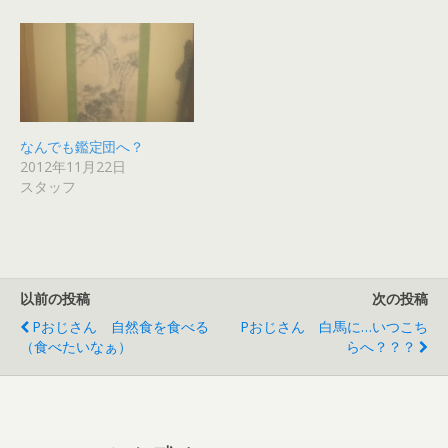
新
開
き
開
開
ウ
し
き
ま
き
き
で
い
ま
す
ま
ま
開
ウ
す
)
す
す
き
ィ
)
)
)
ま
ン
す
ド
)
ウ
で
開
き
ま
なんでも鑑定団へ？
す
)
2012年11月22日
スタッフ
以前の投稿
次の投稿
Pおじさん 自然食を食べる
Pおじさん 白馬に…いつこち
（食べたいなぁ）
らへ？？？