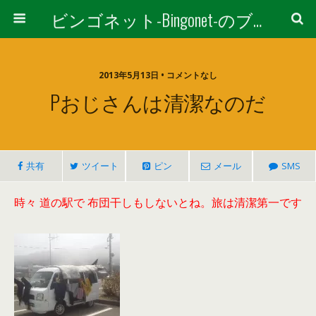
ビンゴネット-Bingonet-のブログ
2013年5月13日 • コメントなし
Pおじさんは清潔なのだ
共有
ツイート
ピン
メール
SMS
時々 道の駅で 布団干しもしないとね。旅は清潔第一です