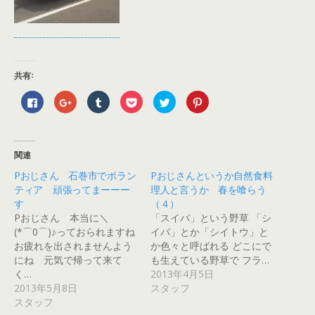
共有:
F
ク
ク
ク
ク
ク
a
リ
リ
リ
リ
リ
c
ッ
ッ
ッ
ッ
ッ
e
ク
ク
ク
ク
ク
b
し
し
し
し
し
o
て
て
て
て
て
o
G
T
P
T
P
関連
k
o
u
o
w
i
で
o
m
c
i
n
Pおじさん 石巻市でボラン
Pおじさんというか自然食料
共
g
b
k
t
t
有
l
l
e
t
e
ティア 頑張ってまーーー
理人と言うか 春を喰らう
す
e
r
t
e
r
る
+
で
で
r
e
す
（４）
に
で
共
シ
で
s
Pおじさん 本当に＼
「スイバ」という野草 「シ
は
共
有
ェ
共
t
ク
有
(
ア
有
で
(*⌒0⌒)♪っておられますね
イバ」とか「シイトウ」と
リ
(
新
(
(
共
ッ
新
し
新
新
有
お疲れを出されませんよう
か色々と呼ばれる どこにで
ク
し
い
し
し
(
にね 元気で帰って来て
も生えている野草で フラ…
し
い
ウ
い
い
新
て
ウ
ィ
ウ
ウ
し
く…
2013年4月5日
く
ィ
ン
ィ
ィ
い
だ
ン
ド
ン
ン
ウ
2013年5月8日
スタッフ
さ
ド
ウ
ド
ド
ィ
スタッフ
い
ウ
で
ウ
ウ
ン
(
で
開
で
で
ド