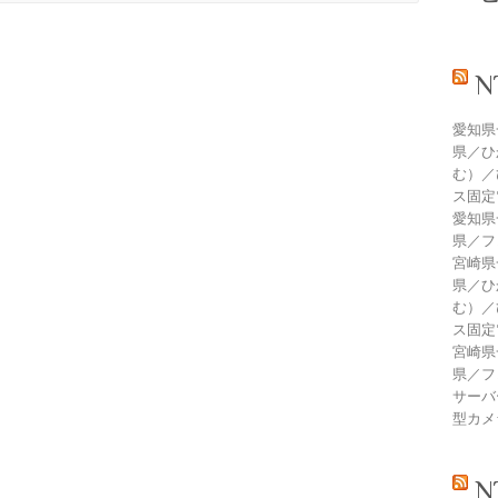
愛知県
県／ひ
む）／
ス固定
愛知県
県／フ
宮崎県
県／ひ
む）／
ス固定
宮崎県
県／フ
サーバ
型カメ