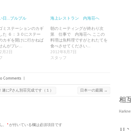
い日…ブルブル
海上レストラン 内海荘へ
ゴミステーションのカギ
朝のミーティングが終わり次
した ６：３０にステー
第 仕事で 内海荘へ ここの
のカギを開けに行かねば
料理は魚料理ですがとれたてを
せんがプレ…
食べさせてください…
年2月2日
2012年8月7日
フ
スタッフ
o Comments
|
！遂にPさん別荘完成です（１）
日本一の庭園
→
相
Harkne
ん。
*
が付いている欄は必須項目です
リ