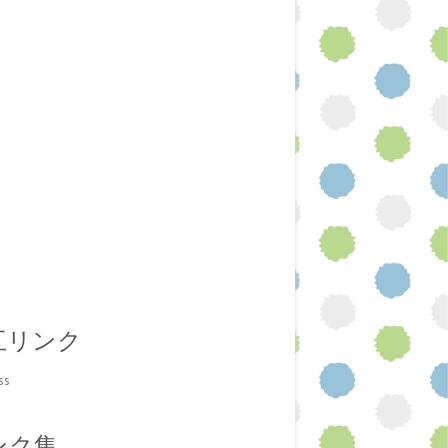
互リンク
ss
ンク集