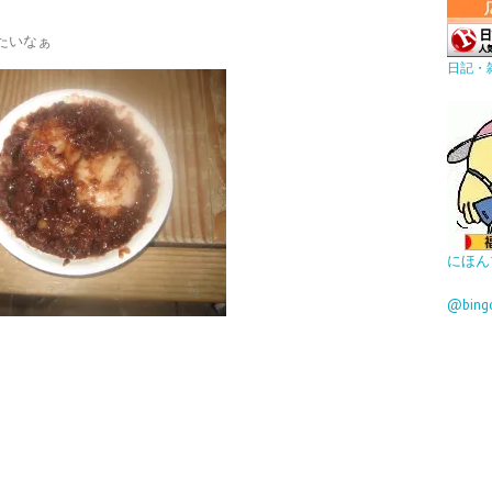
たいなぁ
日記・
にほん
@bin