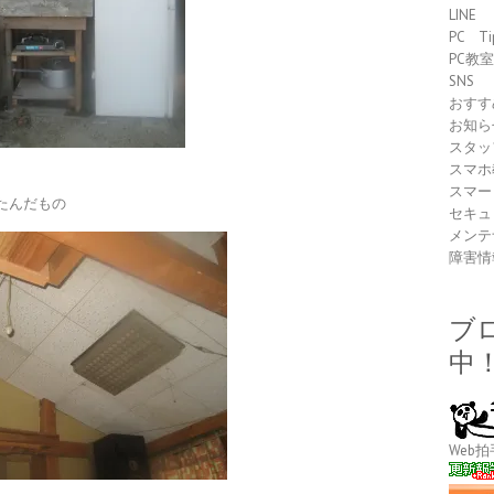
LINE
PC Ti
PC教
SNS
おすす
お知ら
スタッ
スマホ
スマー
たんだもの
セキュ
メンテ
障害情
ブ
中
Web拍