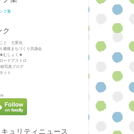
ンク集
ンク
こと 七変化
法人備後まちづくり共議会
★むしょく★
ロードアストロ
安頓写真ブログ
ネット
セキュリティニュース