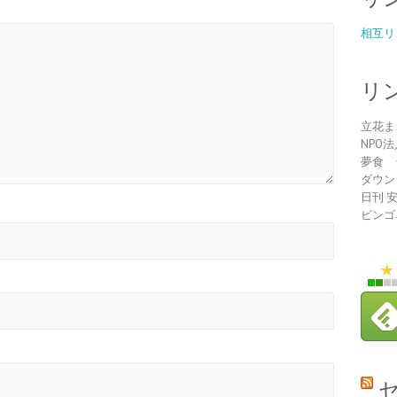
相互リ
リ
立花ま
NPO
夢食 
ダウン
日刊 
ビンゴ