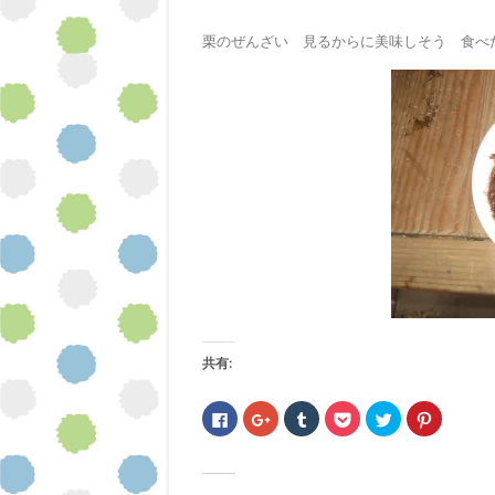
栗のぜんざい 見るからに美味しそう 食べ
共有:
F
ク
ク
ク
ク
ク
a
リ
リ
リ
リ
リ
c
ッ
ッ
ッ
ッ
ッ
e
ク
ク
ク
ク
ク
b
し
し
し
し
し
o
て
て
て
て
て
o
G
T
P
T
P