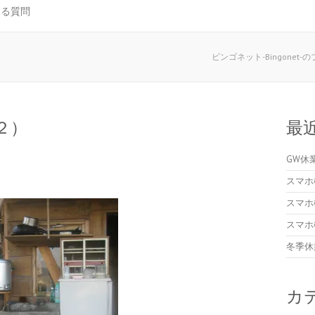
ある質問
ビンゴネット-Bingonet-
（２）
最
GW休
スマホ
スマホ
スマホ
冬季休
カ