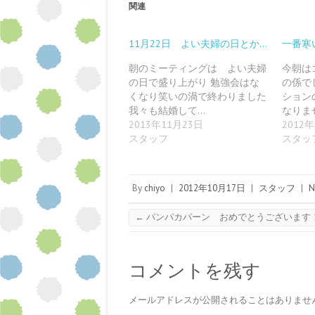
関連
k
o
u
o
w
i
で
o
m
c
i
n
共
g
b
k
t
t
有
l
l
e
t
e
す
e
r
t
e
r
11月22日 よい夫婦の日とか…
一番寒
る
+
で
で
r
e
に
で
共
シ
で
s
は
共
有
ェ
共
t
朝のミーティングは よい夫婦
今朝は
ク
有
(
ア
有
で
の日で盛り上がり 勉強会はな
の係で
リ
(
新
(
(
共
ッ
新
し
新
新
有
くなり笑いの渦で終わりました
ション
ク
し
い
し
し
(
し
い
ウ
い
い
新
我々も結婚して…
なりま
て
ウ
ィ
ウ
ウ
し
2013年11月23日
2012
く
ィ
ン
ィ
ィ
い
だ
ン
ド
ン
ン
ウ
スタッフ
スタッ
さ
ド
ウ
ド
ド
ィ
い
ウ
で
ウ
ウ
ン
(
で
開
で
で
ド
新
開
き
開
開
ウ
し
き
ま
き
き
で
い
ま
す
ま
ま
開
By
chiyo
|
2012年10月17日
|
スタッフ
|
N
ウ
す
)
す
す
き
ィ
)
)
)
ま
ン
す
←
パンパカパーン おめでとうございます
ド
)
ウ
で
開
き
ま
コメントを残す
す
)
メールアドレスが公開されることはありませ