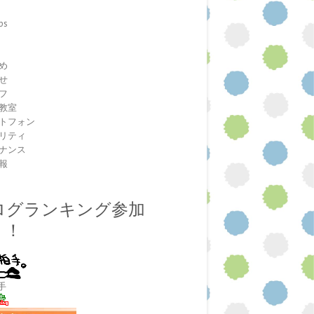
ps
室
め
せ
フ
教室
トフォン
リティ
ナンス
報
ログランキング参加
！！
手