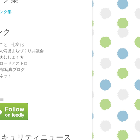
ンク集
ンク
こと 七変化
法人備後まちづくり共議会
★むしょく★
ロードアストロ
安頓写真ブログ
ネット
セキュリティニュース