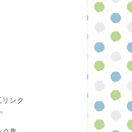
互リンク
ss
ンク集