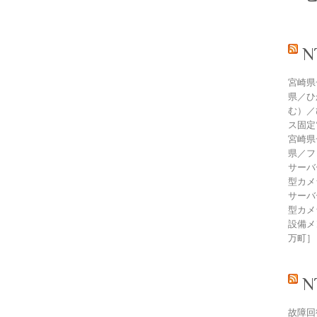
宮崎県
県／ひ
む）／
ス固定
宮崎県
県／フ
サーバ
型カメ
サーバ
型カメ
設備メン
万町］
故障回