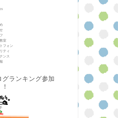
ps
室
め
せ
フ
教室
トフォン
リティ
ナンス
報
ログランキング参加
！！
手