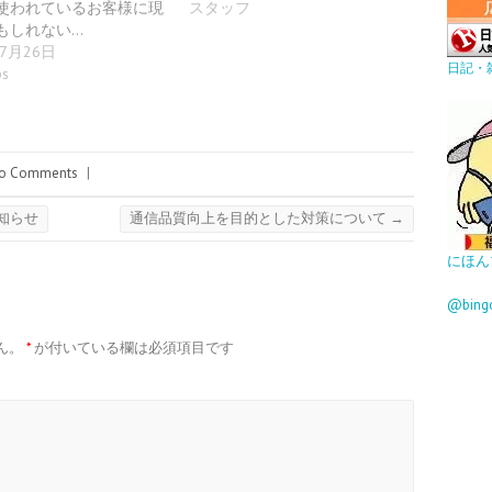
使われているお客様に現
スタッフ
もしれない…
年7月26日
日記・
ps
o Comments
|
知らせ
通信品質向上を目的とした対策について
→
にほん
@bin
ん。
*
が付いている欄は必須項目です