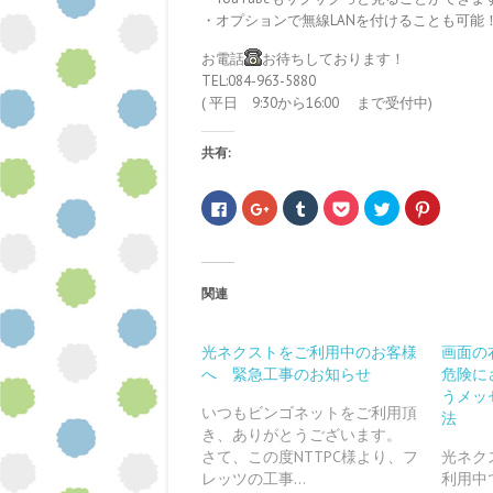
・オプションで無線LANを付けることも可能
お電話
お待ちしております！
TEL:084-963-5880
( 平日 9:30から16:00 まで受付中)
共有:
F
ク
ク
ク
ク
ク
a
リ
リ
リ
リ
リ
c
ッ
ッ
ッ
ッ
ッ
e
ク
ク
ク
ク
ク
b
し
し
し
し
し
o
て
て
て
て
て
o
G
T
P
T
P
関連
k
o
u
o
w
i
で
o
m
c
i
n
共
g
b
k
t
t
有
l
l
e
t
e
す
e
r
t
e
r
光ネクストをご利用中のお客様
画面の
る
+
で
で
r
e
へ 緊急工事のお知らせ
危険に
に
で
共
シ
で
s
は
共
有
ェ
共
t
うメッ
ク
有
(
ア
有
で
いつもビンゴネットをご利用頂
リ
(
新
(
(
共
法
ッ
新
し
新
新
有
き、ありがとうございます。
ク
し
い
し
し
(
し
い
ウ
い
い
新
さて、この度NTTPC様より、フ
光ネク
て
ウ
ィ
ウ
ウ
し
レッツの工事…
利用中
く
ィ
ン
ィ
ィ
い