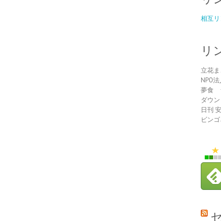
相互リ
リ
立花ま
NPO
夢食 
ダウン
日刊 
ビンゴ