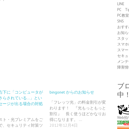
LINE
！
PC Ti
PC教
SNS
おすす
お知ら
スタッ
スマホ
スマー
セキュ
メンテ
障害情
ブ
右下に「コンピュータが
bingonet からのお知らせ
中
さらされている…」とい
「フレッツ光」の料金割引が変
セージが出る場合の対処
わります！ 『光もっともっと
割引』 長く使うほどかなりお
Web拍
スト・光プレミアムをご
得になります。 …
で、セキュリティ対策ツ
2012年12月4日