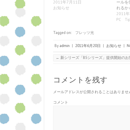
だ
ン
ド
ン
ン
ウ
2011年7月11日
ールを
さ
ド
ウ
ド
ド
ィ
い
ウ
で
ウ
ウ
ン
お知らせ
れるか
(
で
開
で
で
ド
2011
新
開
き
開
開
ウ
し
き
ま
き
き
で
PC Ti
い
ま
す
ま
ま
開
ウ
す
)
す
す
き
ィ
)
)
)
ま
ン
す
Tagged on:
フレッツ光
ド
)
ウ
で
By
admin
開
|
2011年6月20日
|
お知らせ
|
N
き
ま
す
←
新シリーズ「BSシリーズ」提供開始のお
)
コメントを残す
メールアドレスが公開されることはありませ
コメント