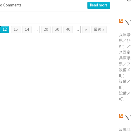
o Comments
|
Read more
12
13
14
...
20
30
40
...
»
最後 »
兵庫県
県／ひ
む）／
ス固定
兵庫県
県／フ
設備メン
町］
設備メン
町］
設備メン
町］
故障回