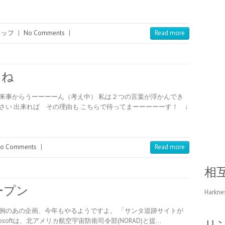
タッフ
|
No Comments
|
Read more
たね
来事からうーーーーん（考え中） 私は２つの言葉が浮かんでき
さい 出来れば その理由も こちらで待ってまーーーーーす！ ↓
o Comments
|
Read more
相
ープン
Harkne
例のあの企画、今年もやるようですよ。 「サンタ追跡サイトが
icrosoftは、北アメリカ航空宇宙防衛司令部(NORAD)と提…
リ