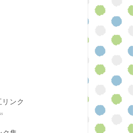
互リンク
ss
ンク集