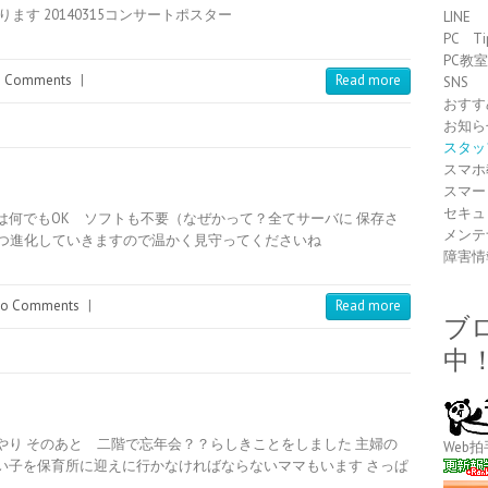
す 20140315コンサートポスター
LINE
PC Ti
PC教
 Comments
|
Read more
SNS
おすす
お知ら
スタッ
スマホ
スマー
セキュ
は何でもOK ソフトも不要（なぜかって？全てサーバに 保存さ
メンテ
づつ進化していきますので温かく見守ってくださいね
障害情
o Comments
|
Read more
ブ
中
り そのあと 二階で忘年会？？らしきことをしました 主婦の
Web拍
い子を保育所に迎えに行かなければならないママもいます さっぱ