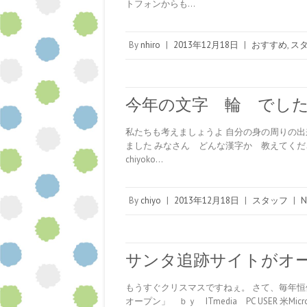
トフォンからも…
By
nhiro
|
2013年12月18日
|
おすすめ
,
ス
今年の文字 輪 でし
私たちも考えましょうよ 自分の身の周りの出
ました みなさん どんな漢字か 教えてくだ
chiyoko…
By
chiyo
|
2013年12月18日
|
スタッフ
|
N
サンタ追跡サイトがオ
もうすぐクリスマスですねぇ。 さて、毎年恒
オープン」 ｂｙ ITmedia PC USER 米M