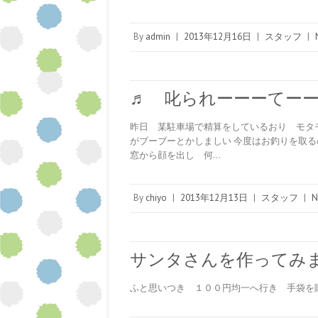
By
admin
|
2013年12月16日
|
スタッフ
|
♬ 叱られーーーてーー
昨日 某駐車場で精算をしているおり モタ
がブーブーとかしましい 今度はお釣りを取る
窓から顔を出し 何…
By
chiyo
|
2013年12月13日
|
スタッフ
|
N
サンタさんを作ってみ
ふと思いつき １００円均一へ行き 手袋を購