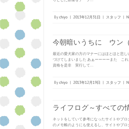
By
chiyo
|
2013年12月31日
|
スタッフ
|
N
今朝暗いうちに ウン
最近の愛犬家の方のマナーにはほとほと悲し
づけてしまいました あぁーーーーまた これ
資格を是非 実行して…
By
chiyo
|
2013年12月19日
|
スタッフ
|
N
ライフログ～すべての
ネットをしていて参考になったサイトやブログを
のメモ帳のようにも使えるし、サイトやブロ