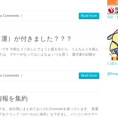
o Comments
|
Read more
日記・
（運）が付きました？？？
いです 今朝もゴミ出しにでようと庭を出たら うんちんぐを踏ん
だぁ マナーがなってないよなぁ いつも思う 愛犬家の試験か
にほん
@bin
o Comments
|
Read more
情報を集約
、自分用にまとめておくのにEvernoteを使っています。 普通
グをクリップ（ローカルに保存）もできるし、パソコンやスマー