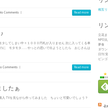
相互リ
No Comments
|
Read more
リ
♪
立花ま
NPO
モタしてしまい中々１０００円札が入りません 次に入ってくる車
夢食 
のに モタモタ…… やっとの思いで出ようとしたら おじさんは
ダウン
日刊 
ビンゴ
o Comments
|
Read more
ましたぁ
入 TVを見ながら作ってみました ちょいと可愛いでしょう？