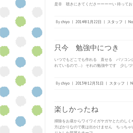
是非 聴きにきてくださーーーーい 待っておりま
By
chiyo
|
2014年1月22日
|
スタッフ
|
No
只今 勉強中につき
いつでもどこでも作れる 直せる パソコン
れているので…） それの勉強中です 少し
By
chiyo
|
2013年12月31日
|
スタッフ
|
N
楽しかったね
掃除をお昼からワイワイガヤガヤとたのしくや
方ばかりなので夜は出かけません ちっちゃ
りとした部屋をチーフ…