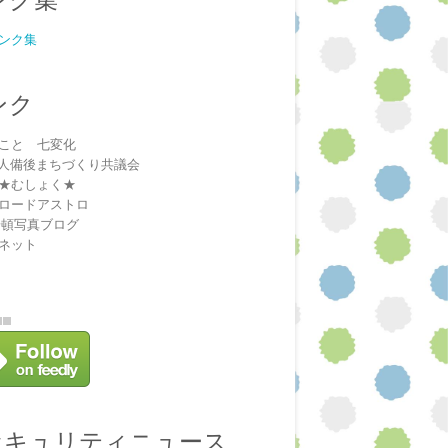
ンク集
ンク
こと 七変化
法人備後まちづくり共議会
★むしょく★
ロードアストロ
安頓写真ブログ
ネット
セキュリティニュース