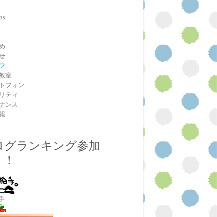
ps
室
め
せ
フ
教室
トフォン
リティ
ナンス
報
ログランキング参加
！！
手